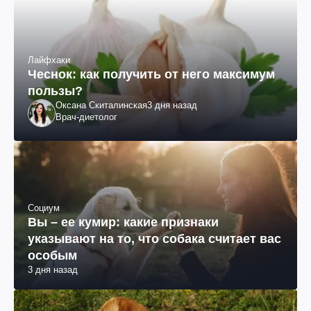
Лайфхаки
Чеснок: как получить от него максимум
пользы?
Оксана Скиталинская
3 дня назад
Врач-диетолог
Социум
Вы – ее кумир: какие признаки
указывают на то, что собака считает вас
особым
3 дня назад