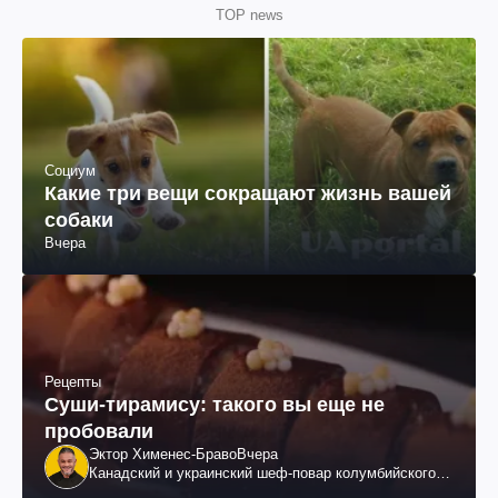
TOP news
Социум
Какие три вещи сокращают жизнь вашей
собаки
Вчера
Рецепты
Суши-тирамису: такого вы еще не
пробовали
Эктор Хименес-Браво
Вчера
Канадский и украинский шеф-повар колумбийского
происхождения, бизнесмен, телеведущий