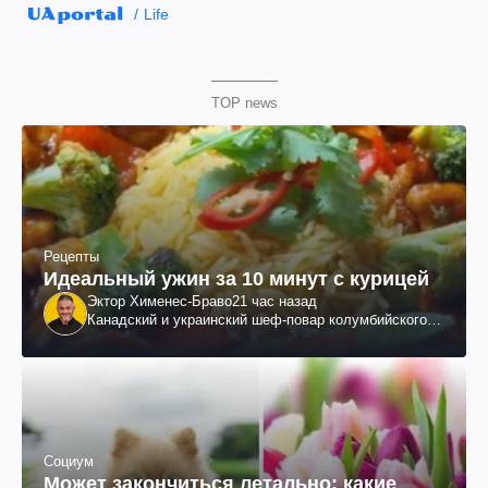
Life
TOP news
Рецепты
Идеальный ужин за 10 минут с курицей
Эктор Хименес-Браво
21 час назад
Канадский и украинский шеф-повар колумбийского
происхождения, бизнесмен, телеведущий
Социум
Может закончиться летально: какие