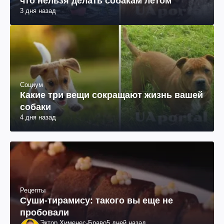
что нельзя делать собакам летом
3 дня назад
Социум
Какие три вещи сокращают жизнь вашей
собаки
4 дня назад
Рецепты
Суши-тирамису: такого вы еще не
пробовали
Эктор Хименес-Браво
5 дней назад