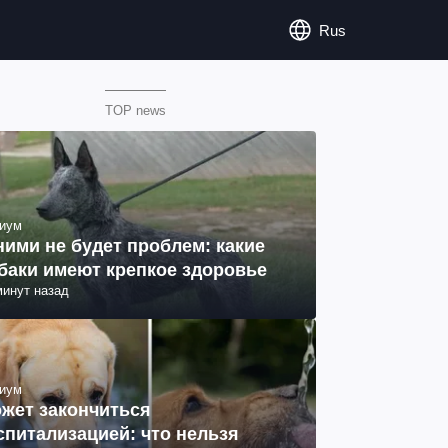
Rus
TOP news
иум
ними не будет проблем: какие
баки имеют крепкое здоровье
минут назад
иум
жет закончиться
спитализацией: что нельзя