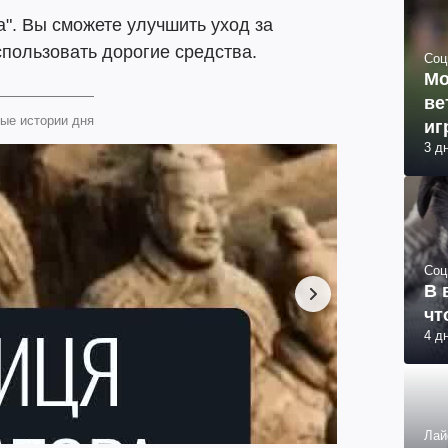
". Вы сможете улучшить уход за
пользовать дорогие средства.
Соц
Мо
ве
ые истории дня
иг
3 д
Соц
В 
чт
4 д
Лай