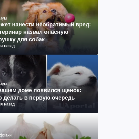
иум
жет нанести необратимый вред:
теринар назвал опасную
рушку для собак
ня назад
иум
вашем доме появился щенок:
о делать в первую очередь
ня назад
фхаки