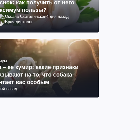
снок: как получить от него
ксимум пользы?
Оксана Скиталинская
4 дня назад
Врач-диетолог
иум
 – ее кумир: какие признаки
азывают на то, что собака
итает вас особым
ней назад