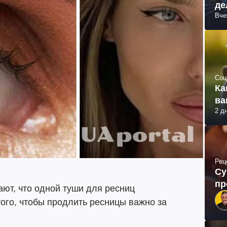
де
Вче
Соц
Ка
ва
2 д
Рец
Су
пр
нают, что одной туши для ресниц
того, чтобы продлить ресницы важно за