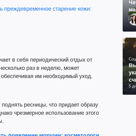
Че
ть преждевременное старение кожи:
ма
Соц
ает в себя периодический отдых от
Вы
несколько раз в неделю, может
ук
 обеспечивая им необходимый уход.
сч
5 д
поднять ресницы, что придает образу
днако чрезмерное использование этого
ы.
ить появление морщин: косметологи