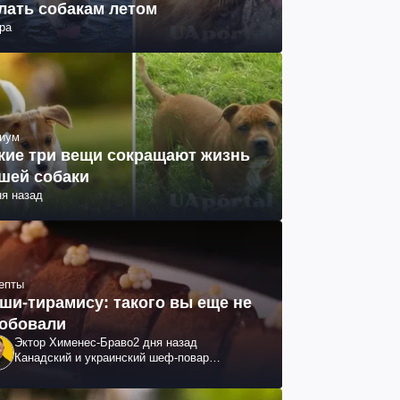
лать собакам летом
ра
иум
кие три вещи сокращают жизнь
шей собаки
ня назад
епты
ши-тирамису: такого вы еще не
обовали
Эктор Хименес-Браво
2 дня назад
Канадский и украинский шеф-повар
колумбийского происхождения, бизнесмен,
телеведущий