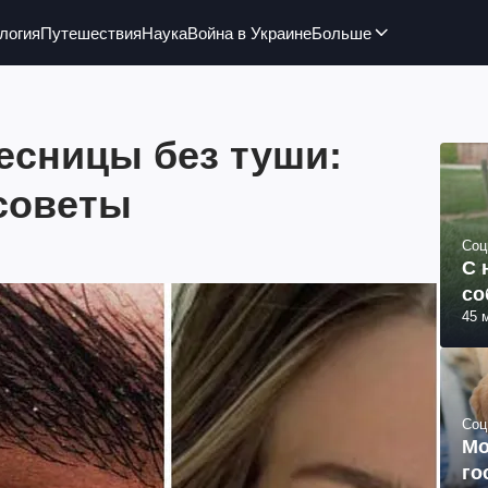
логия
Путешествия
Наука
Война в Украине
Больше
есницы без туши:
советы
Соц
С 
со
45 
Соц
Мо
го