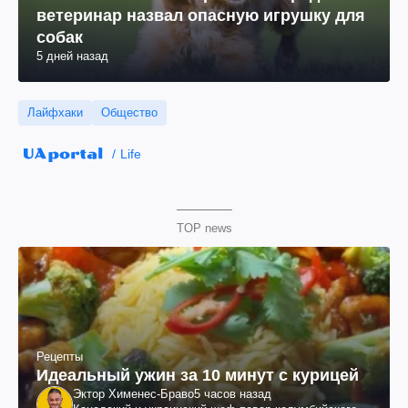
ветеринар назвал опасную игрушку для
собак
5 дней назад
Лайфхаки
Общество
Life
TOP news
Рецепты
Идеальный ужин за 10 минут с курицей
Эктор Хименес-Браво
5 часов назад