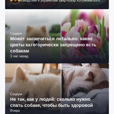
Канадский и украинский шеф-повар колумбийского
происхождения, бизнесмен, телеведущий
Социум
Может закончиться летально: какие
цветы категорически запрещено есть
собакам
1 час назад
Социум
Не так, как у людей: сколько нужно
спать собаке, чтобы быть здоровой
Вчера