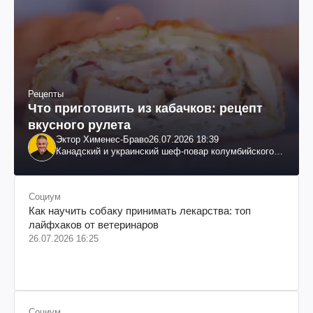
Рецепты
Что приготовить из кабачков: рецепт
вкусного рулета
Эктор Хименес-Браво
26.07.2026 18:39
Канадский и украинский шеф-повар колумбийского
происхождения, бизнесмен, телеведущий
Социум
Как научить собаку принимать лекарства: топ
лайфхаков от ветеринаров
26.07.2026 16:25
Социум