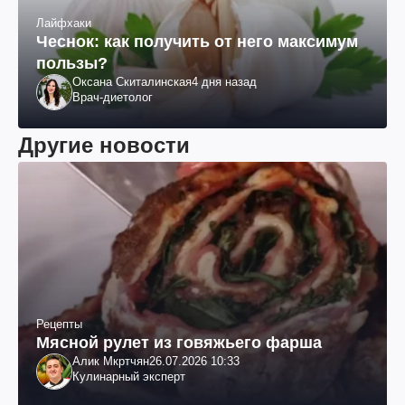
Лайфхаки
Чеснок: как получить от него максимум
пользы?
Оксана Скиталинская
4 дня назад
Врач-диетолог
Другие новости
Рецепты
Мясной рулет из говяжьего фарша
Алик Мкртчян
26.07.2026 10:33
Кулинарный эксперт