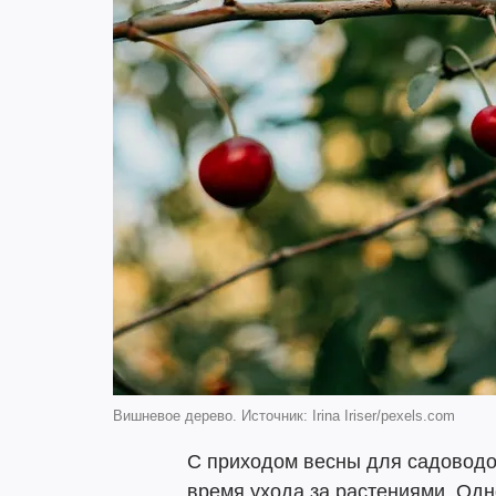
Вишневое дерево. Источник: Irina Iriser/pexels.com
С приходом весны для садоводо
время ухода за растениями. Одн