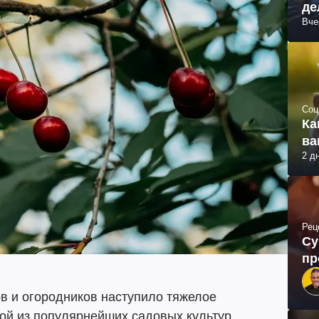
де
Вче
Соц
Ка
ва
2 д
Рец
Су
пр
в и огородников наступило тяжелое
ой из популярнейших садовых культур