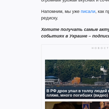
огромный урожай вкусных и соч
Напомним, мы уже
писали
, как 
редиску.
Хотите получать самые акту
событиях в Украине – подпи