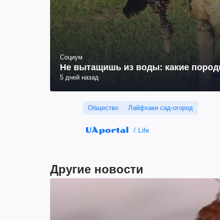
Социум
Не вытащишь из воды: какие пород
5 дней назад
Общество
Лайфхаки сад-огород
Life
Другие новости