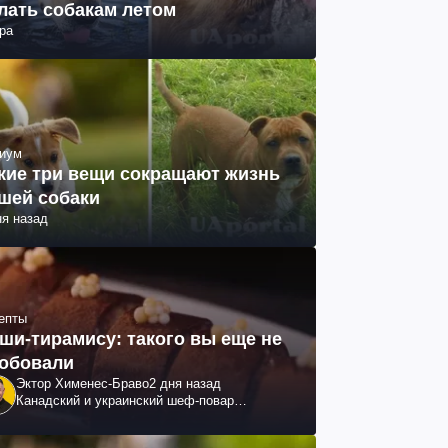
лать собакам летом
ра
иум
кие три вещи сокращают жизнь
шей собаки
ня назад
епты
ши-тирамису: такого вы еще не
обовали
Эктор Хименес-Браво
2 дня назад
Канадский и украинский шеф-повар
колумбийского происхождения, бизнесмен,
телеведущий