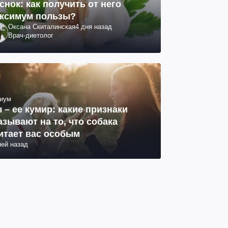
снок: как получить от него
ксимум пользы?
Оксана Скиталинская
4 дня назад
Врач-диетолог
иум
 – ее кумир: какие признаки
азывают на то, что собака
итает вас особым
ней назад