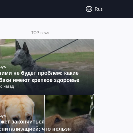
Rus
TOP news
иум
ними не будет проблем: какие
баки имеют крепкое здоровье
ас назад
иум
жет закончиться
спитализацией: что нельзя