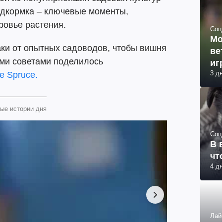
одкормка – ключевые моменты,
ровье растения.
Соц
Мо
ки от опытных садоводов, чтобы вишня
ве
ими советами поделилось
иг
3 д
e Spruce.
ые истории дня
Соц
В 
чт
4 д
Лай