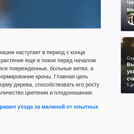
Че
ма
ишни наступает в период с конца
Соц
 растение еще в покое перед началом
Вы
 все поврежденные, больные ветви, а
ук
ормирование кроны. Главная цель
сч
орму дерева, способствовать его росту
5 д
количество цветения и плодоношения.
равил ухода за малиной от опытных