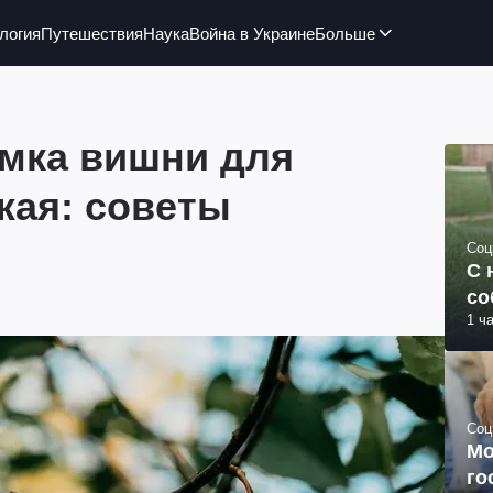
логия
Путешествия
Наука
Война в Украине
Больше
мка вишни для
жая: советы
Соц
С 
со
1 ч
Соц
Мо
го