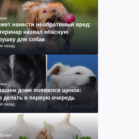
иум
жет нанести необратимый вред:
теринар назвал опасную
рушку для собак
ня назад
иум
вашем доме появился щенок:
о делать в первую очередь
ня назад
фхаки