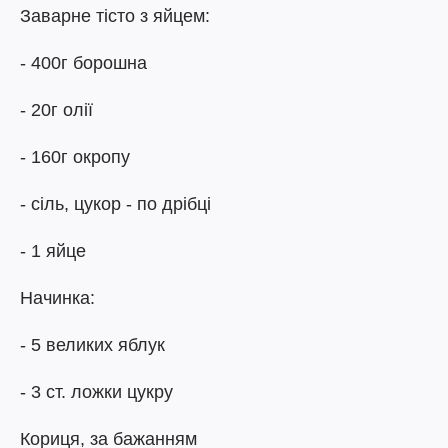
Заварне тісто з яйцем:
- 400г борошна
- 20г олії
- 160г окропу
- сіль, цукор - по дрібці
- 1 яйце
Начинка:
- 5 великих яблук
- 3 ст. ложки цукру
Кориця, за бажанням