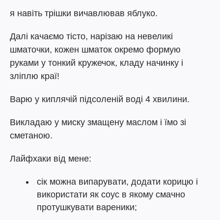
я навіть трішки вичавлював яблуко.
Далі качаємо тісто, нарізаю на невеликі
шматочки, кожен шматок окремо формую
руками у тонкий кружечок, кладу начинку і
зліплю краї!
Варю у киплячій підсоленій воді 4 хвилини.
Викладаю у миску змащену маслом і їмо зі
сметаною.
Лайфхаки від мене:
сік можна випарувати, додати корицю і
використати як соус в якому смачно
протушкувати вареники;