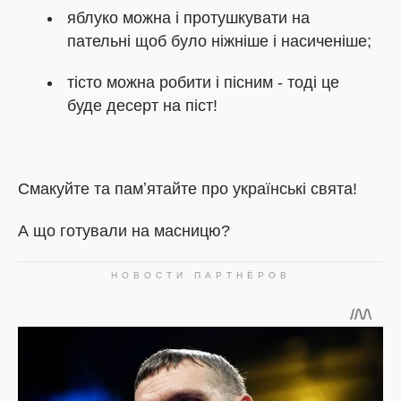
яблуко можна і протушкувати на
пательні щоб було ніжніше і насиченіше;
тісто можна робити і пісним - тоді це
буде десерт на піст!
Смакуйте та памʼятайте про українські свята!
А що готували на масницю?