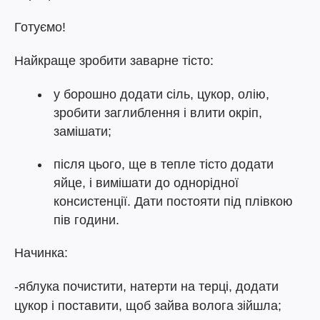
Готуємо!
Найкраще зробити заварне тісто:
у борошно додати сіль, цукор, олію,
зробити заглиблення і влити окріп,
замішати;
після цього, ще в тепле тісто додати
яйце, і вимішати до однорідної
консистенції. Дати постояти під плівкою
пів години.
Начинка:
-яблука почистити, натерти на терці, додати
цукор і поставити, щоб зайва волога зійшла;