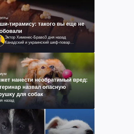
епты
ши-тирамису: такого вы еще не
обовали
Эктор Хименес-Браво
3 дня назад
Канадский и украинский шеф-повар
колумбийского происхождения, бизнесмен,
телеведущий
иум
жет нанести необратимый вред:
теринар назвал опасную
рушку для собак
ня назад