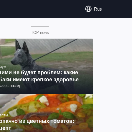
Rus
TOP news
иум
ними не будет проблем: какие
баки имеют крепкое здоровье
часов назад
епты
рпаччо из цветных томатов:
цепт