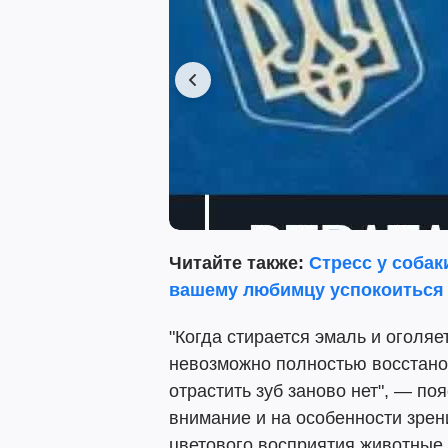
Читайте также:
Стресс у собак
вашему любимцу успокоиться
"Когда стирается эмаль и оголяе
невозможно полностью восстанов
отрастить зуб заново нет", — по
внимание и на особенности зрени
цветового восприятия животные 