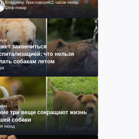
Владимир Ярославский
11 часов назад
Шеф-повар
иум
жет закончиться
спитализацией: что нельзя
лать собакам летом
ра
иум
кие три вещи сокращают жизнь
шей собаки
ня назад