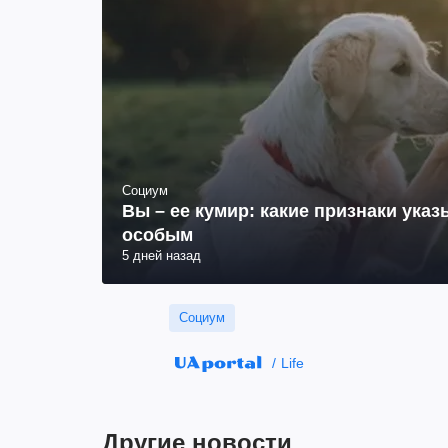
Социум
Вы – ее кумир: какие признаки указ
особым
5 дней назад
Социум
Life
Другие новости