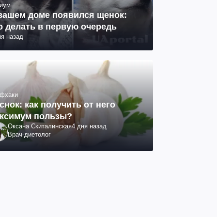
иум
вашем доме появился щенок:
о делать в первую очередь
ня назад
фхаки
снок: как получить от него
ксимум пользы?
Оксана Скиталинская
4 дня назад
Врач-диетолог