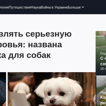
логия
Путешествия
Наука
Война в Украине
Больше
влять серьезную
ровья: названа
а для собак
Соц
С 
со
18 
Рец
Ка
ре