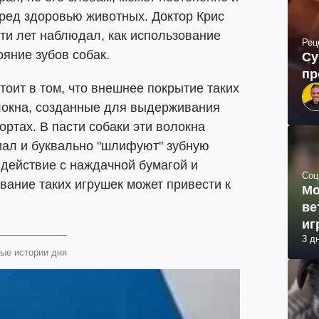
ред здоровью животных. Доктор Крис
яти лет наблюдал, как использование
Рец
ояние зубов собак.
Су
пр
тоит в том, что внешнее покрытие таких
локна, созданные для выдерживания
ортах. В пасти собаки эти волокна
иал и буквально "шлифуют" зубную
 действие с наждачной бумагой и
Соц
вание таких игрушек может привести к
Мо
ве
иг
3 д
ые истории дня