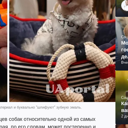
Соц
Мо
го
де
Вче
Соц
Ка
териал и буквально ''шлифуют'' зубную эмаль.
ва
2 д
ев собак относительно одной из самых
рая, по его словам, может постепенно и