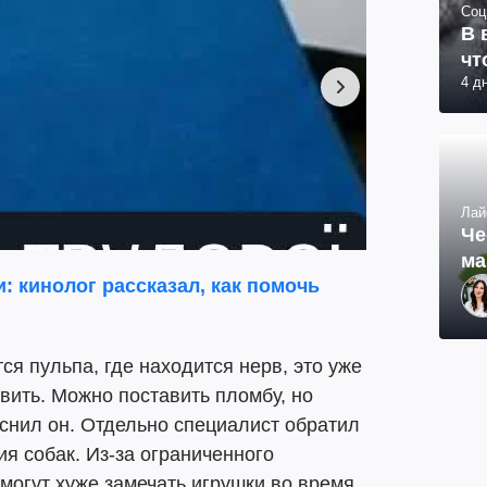
Соц
В 
чт
4 д
Лай
Че
ма
и: кинолог рассказал, как помочь
тся пульпа, где находится нерв, это уже
ить. Можно поставить пломбу, но
яснил он. Отдельно специалист обратил
я собак. Из-за ограниченного
могут хуже замечать игрушки во время