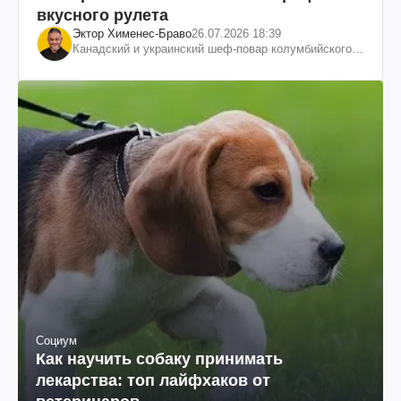
вкусного рулета
Эктор Хименес-Браво
26.07.2026 18:39
Канадский и украинский шеф-повар колумбийского
происхождения, бизнесмен, телеведущий
Социум
Как научить собаку принимать
лекарства: топ лайфхаков от