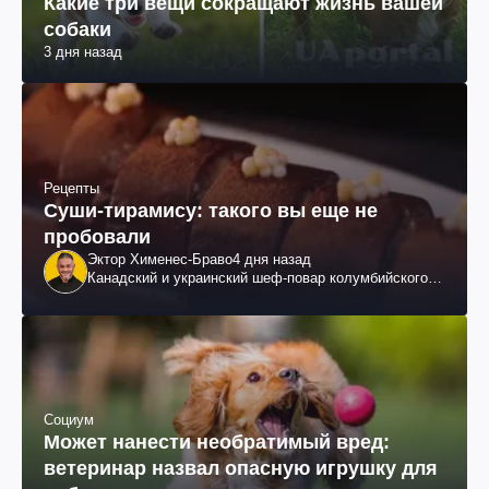
Какие три вещи сокращают жизнь вашей
собаки
3 дня назад
Рецепты
Суши-тирамису: такого вы еще не
пробовали
Эктор Хименес-Браво
4 дня назад
Канадский и украинский шеф-повар колумбийского
происхождения, бизнесмен, телеведущий
Социум
Может нанести необратимый вред:
ветеринар назвал опасную игрушку для