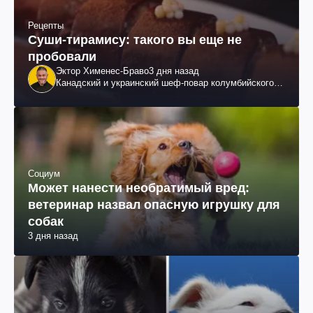
Рецепты
Суши-тирамису: такого вы еще не
пробовали
Эктор Хименес-Браво
3 дня назад
Канадский и украинский шеф-повар колумбийского
происхождения, бизнесмен, телеведущий
Социум
Может нанести необратимый вред:
ветеринар назвал опасную игрушку для
собак
3 дня назад