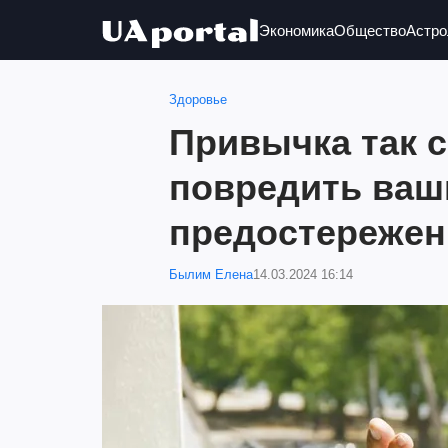
Экономика
Общество
Астро
Здоровье
Привычка так 
повредить ваш
предостережен
Былим Елена
14.03.2024 16:14