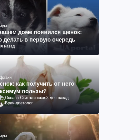
иум
вашем доме появился щенок:
о делать в первую очередь
ня назад
фхаки
снок: как получить от него
ксимум пользы?
Оксана Скиталинская
3 дня назад
Врач-диетолог
иум