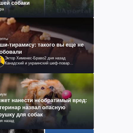
шей собаки
ра
епты
ши-тирамису: такого вы еще не
обовали
Эктор Хименес-Браво
2 дня назад
Канадский и украинский шеф-повар
колумбийского происхождения, бизнесмен,
телеведущий
иум
жет нанести необратимый вред:
теринар назвал опасную
рушку для собак
ня назад