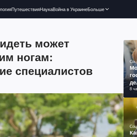
логия
Путешествия
Наука
Война в Украине
Больше
сидеть может
им ногам:
Соц
ие специалистов
Мо
го
де
8 ч
Соц
Ка