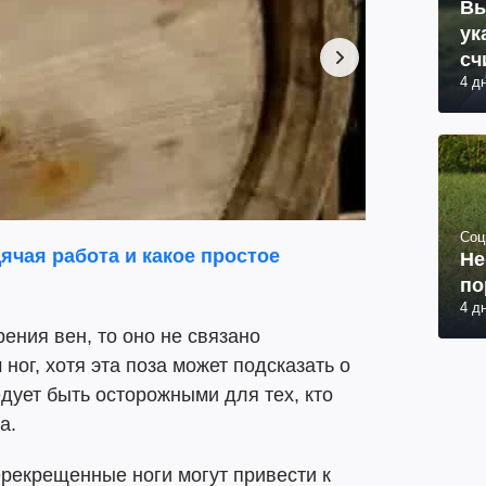
Вы
ук
сч
4 д
Соц
ячая работа и какое простое
Не
по
4 д
ения вен, то оно не связано
ног, хотя эта поза может подсказать о
дует быть осторожными для тех, кто
а.
ерекрещенные ноги могут привести к