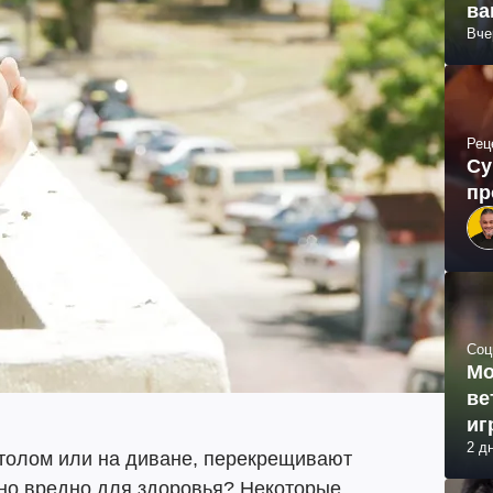
ва
Вче
Рец
Су
пр
Соц
Мо
ве
иг
2 д
столом или на диване, перекрещивают
льно вредно для здоровья? Некоторые