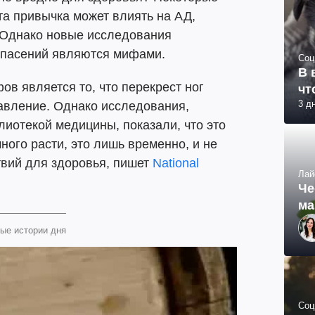
та привычка может влиять на АД,
. Однако новые исследования
 опасений являются мифами.
Соц
В 
в является то, что перекрест ног
чт
3 д
авление. Однако исследования,
иотекой медицины, показали, что это
ного расти, это лишь временно, и не
вий для здоровья, пишет
National
Лай
Че
ма
ые истории дня
Соц