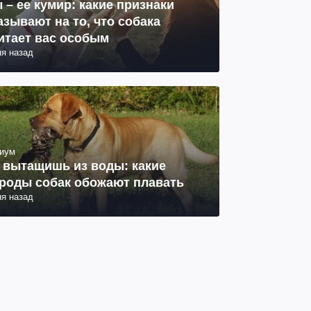
 – ее кумир: какие признаки
азывают на то, что собака
итает вас особым
ня назад
иум
 вытащишь из воды: какие
роды собак обожают плавать
ня назад