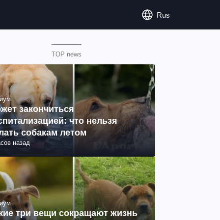
Rus
TOP news
иум
жет закончиться
спитализацией: что нельзя
лать собакам летом
асов назад
иум
кие три вещи сокращают жизнь