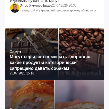
Идеальный ужин за 10 минут
Эктор Хименес-Браво
23.07.2026 20:30
Канадский и украинский шеф-повар колумбийского
происхождения, бизнесмен, телеведущий
Социум
Могут серьезно помешать здоровью:
какие продукты категорически
запрещено давать собакам
23.07.2026 15:16