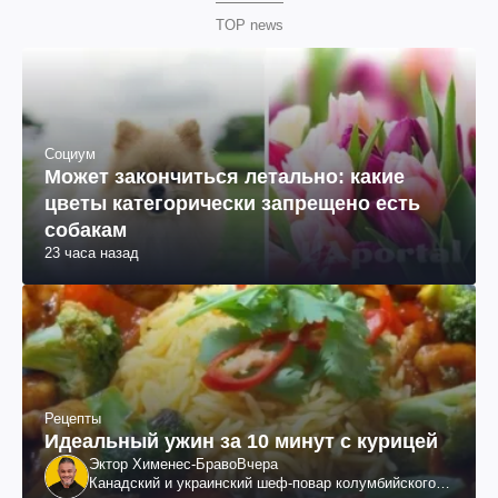
TOP news
Социум
Может закончиться летально: какие
цветы категорически запрещено есть
собакам
23 часа назад
Рецепты
Идеальный ужин за 10 минут с курицей
Эктор Хименес-Браво
Вчера
Канадский и украинский шеф-повар колумбийского