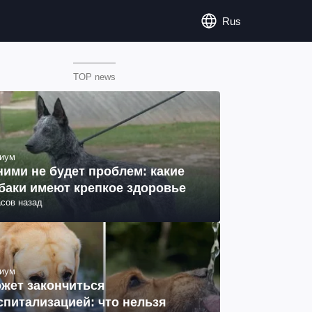
Rus
TOP news
иум
ними не будет проблем: какие
баки имеют крепкое здоровье
асов назад
иум
жет закончиться
спитализацией: что нельзя