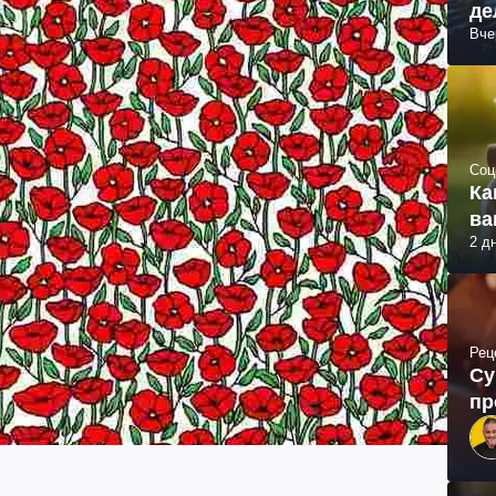
де
Вче
Соц
Ка
ва
2 д
Рец
Су
пр