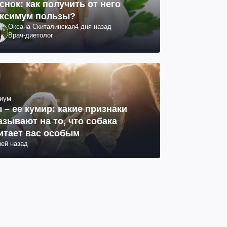
снок: как получить от него
ксимум пользы?
Оксана Скиталинская
4 дня назад
Врач-диетолог
иум
 – ее кумир: какие признаки
азывают на то, что собака
итает вас особым
ней назад