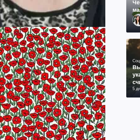
Че
ма
Соц
Вы
ук
сч
5 д