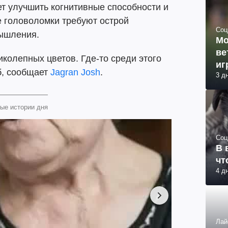
т улучшить когнитивные способности и
 головоломки требуют острой
Соц
мышления.
Мо
ве
колепных цветов. Где-то среди этого
иг
б, сообщает
Jagran Josh
.
3 д
ые истории дня
Соц
В 
чт
4 д
Лай