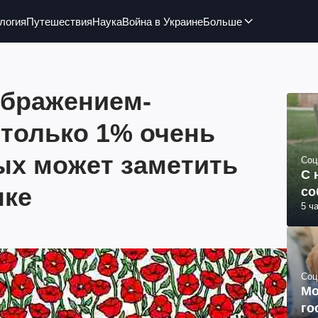
логия
Путешествия
Наука
Война в Украине
Больше
зображением-
 только 1% очень
х может заметить
Соц
С 
нке
со
5 ч
Соц
Мо
го