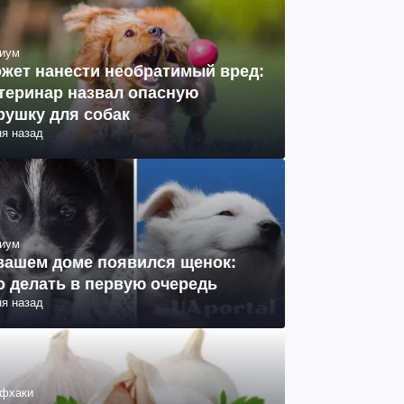
иум
жет нанести необратимый вред:
теринар назвал опасную
рушку для собак
ня назад
иум
вашем доме появился щенок:
о делать в первую очередь
ня назад
фхаки