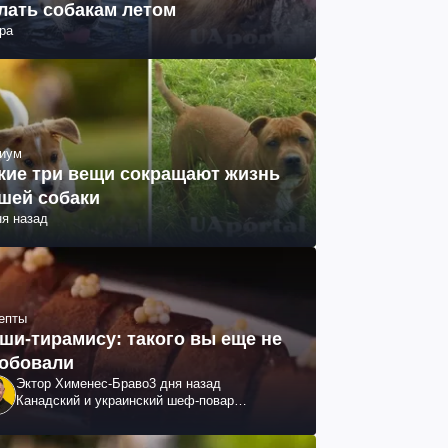
лать собакам летом
ра
иум
кие три вещи сокращают жизнь
шей собаки
ня назад
епты
ши-тирамису: такого вы еще не
обовали
Эктор Хименес-Браво
3 дня назад
Канадский и украинский шеф-повар
колумбийского происхождения, бизнесмен,
телеведущий