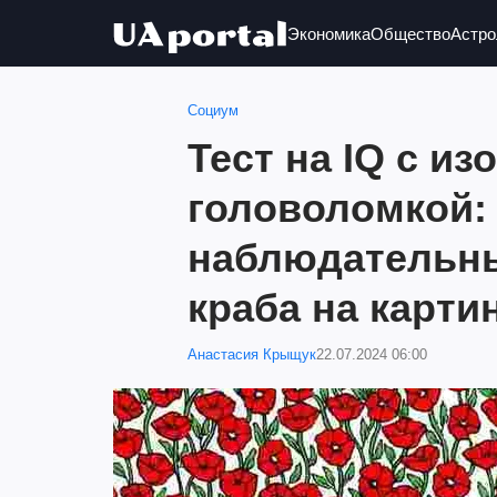
Экономика
Общество
Астро
Социум
Тест на IQ с и
головоломкой:
наблюдательны
краба на карти
Анастасия Крыщук
22.07.2024 06:00