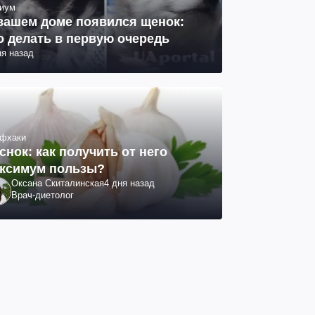
иум
вашем доме появился щенок:
о делать в первую очередь
ня назад
фхаки
снок: как получить от него
ксимум пользы?
Оксана Скиталинская
4 дня назад
Врач-диетолог