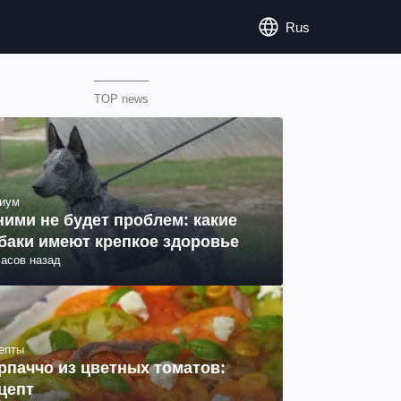
Rus
TOP news
иум
ними не будет проблем: какие
баки имеют крепкое здоровье
часов назад
епты
рпаччо из цветных томатов:
цепт