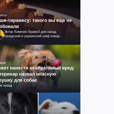
епты
ши-тирамису: такого вы еще не
обовали
Эктор Хименес-Браво
3 дня назад
Канадский и украинский шеф-повар
колумбийского происхождения, бизнесмен,
телеведущий
иум
жет нанести необратимый вред:
теринар назвал опасную
рушку для собак
ня назад