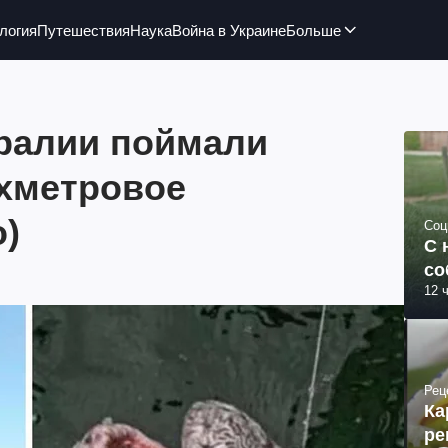
логия
Путешествия
Наука
Война в Украине
Больше
тралии поймали
ехметровое
о)
Соц
С 
со
12 
Рец
Ка
ре