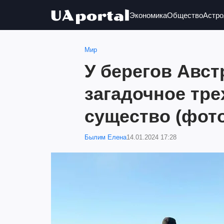
Экономика
Общество
Астро
Мир
У берегов Авс
загадочное тр
существо (фот
Былим Елена
14.01.2024 17:28