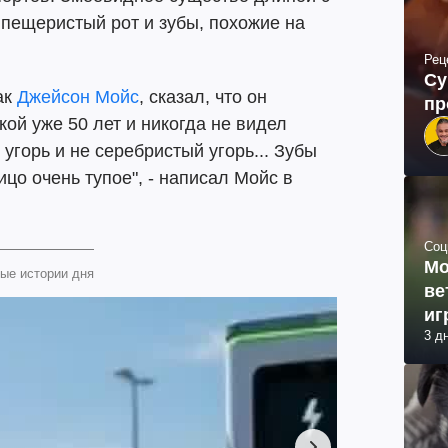
пещеристый рот и зубы, похожие на
Рец
Су
ак
Джейсон Мойс
, сказал, что он
пр
ой уже 50 лет и никогда не видел
 угорь и не серебристый угорь... Зубы
ицо очень тупое", - написал Мойс в
Соц
Мо
ые истории дня
ве
иг
3 д