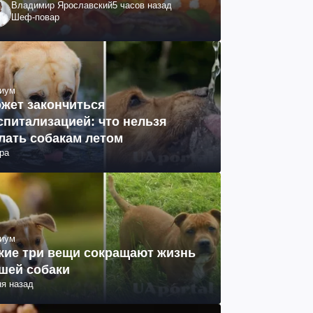
Владимир Ярославский
5 часов назад
Шеф-повар
иум
жет закончиться
спитализацией: что нельзя
лать собакам летом
ра
иум
кие три вещи сокращают жизнь
шей собаки
ня назад