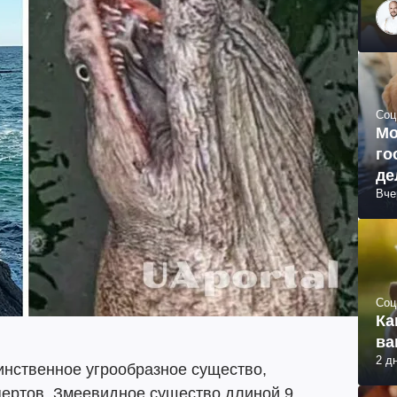
Соц
Мо
го
де
Вче
Соц
Ка
ва
2 д
инственное угрообразное существо,
пертов. Змеевидное существо длиной 9