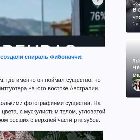
Соц
В 
чт
4 д
 создали спираль Фибоначчи:
Лай
Че
ма
м, где именно он поймал существо, но
Питтуотера на юго-востоке Австралии.
колькими фотографиями существа. На
 цвета, с мускулистым телом, угловатой
м росших с верхней части рта зубов.