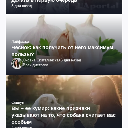
делать в первую очередь
3 дня назад
Лайфхаки
Чеснок: как получить от него максимум
пользы?
Оксана Скиталинская
3 дня назад
Врач-диетолог
Социум
Вы – ее кумир: какие признаки
указывают на то, что собака считает вас
особым
4 дня назад