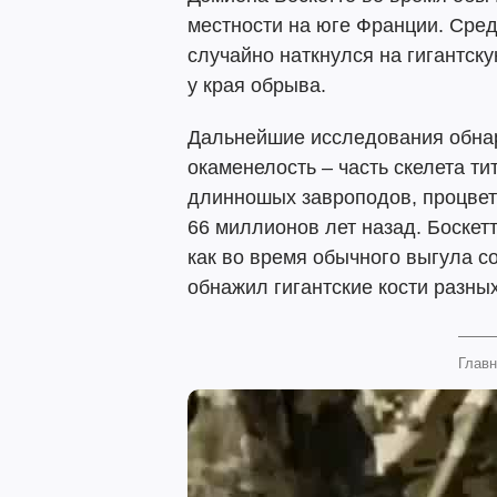
местности на юге Франции. Сре
случайно наткнулся на гигантск
у края обрыва.
Дальнейшие исследования обнар
окаменелость – часть скелета т
длинношых завроподов, процвет
66 миллионов лет назад. Боскетт
как во время обычного выгула с
обнажил гигантские кости разны
Главн