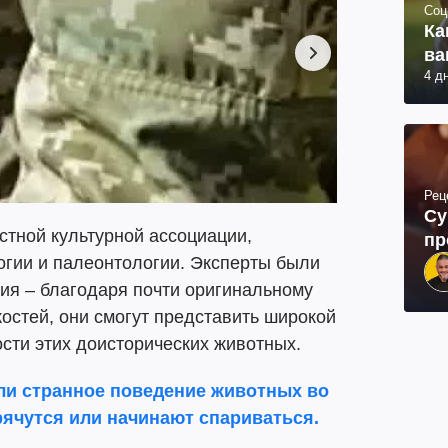
Соц
Ка
ва
4 д
Рец
Су
стной культурной ассоциации,
пр
гии и палеонтологии. Эксперты были
ия – благодаря почти оригинальному
остей, они смогут представить широкой
сти этих доисторических животных.
ли странное поведение животных во
рячутся или начинают спариваться.