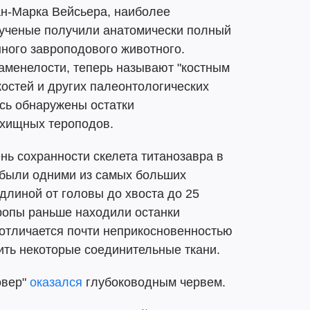
н-Марка Вейсьера, наиболее
 ученые получили анатомически полный
нного завроподового животного.
аменелости, теперь называют "костным
костей и других палеонтологических
есь обнаружены остатки
 хищных тероподов.
ь сохранности скелета титанозавра в
 были одними из самых больших
длиной от головы до хвоста до 25
вропы раньше находили останки
 отличается почти неприкосновенностью
ить некоторые соединительные ткани.
овер"
оказался
глубоководным червем.