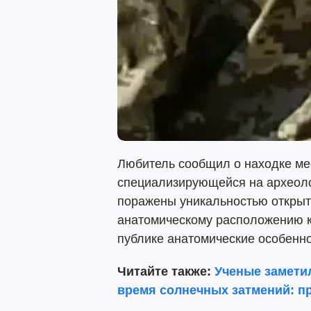
Любитель сообщил о находке ме
специализирующейся на археоло
поражены уникальностью открыт
анатомическому расположению к
публике анатомические особенно
Читайте также:
Ученые замети
время солнечных затмений: п