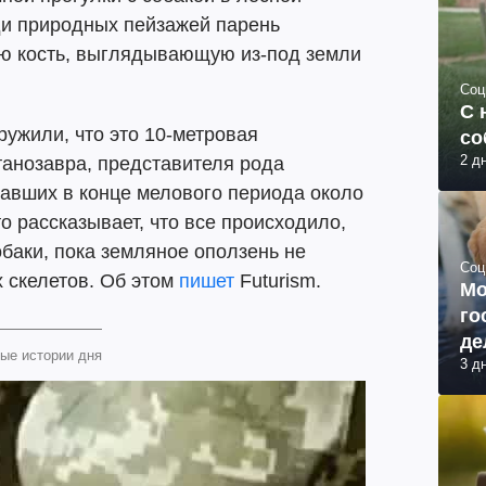
ди природных пейзажей парень
ую кость, выглядывающую из-под земли
Соц
С 
ужили, что это 10-метровая
со
2 д
итанозавра, представителя рода
авших в конце мелового периода около
о рассказывает, что все происходило,
обаки, пока земляное оползень не
Соц
х скелетов. Об этом
пишет
Futurism.
Мо
го
де
ые истории дня
3 д