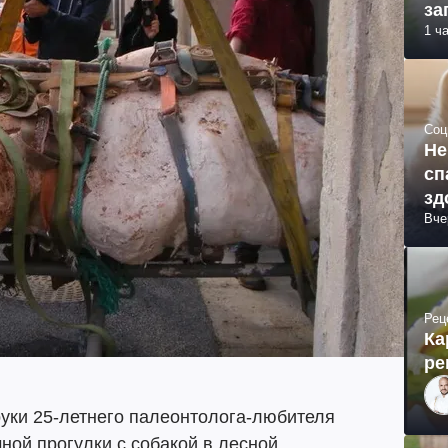
за
1 ч
Соц
Не
сп
зд
Вче
Рец
Ка
ре
руки 25-летнего палеонтолога-любителя
ной прогулки с собакой в лесной