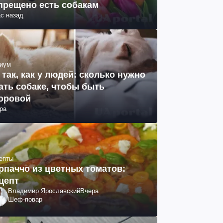
прещено есть собакам
ас назад
иум
 так, как у людей: сколько нужно
ать собаке, чтобы быть
оровой
ра
епты
рпаччо из цветных томатов:
цепт
Владимир Ярославский
Вчера
Шеф-повар