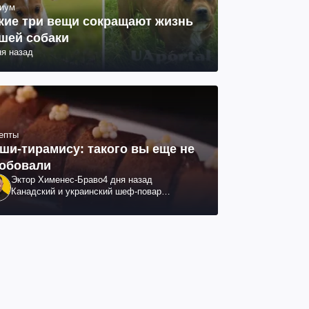
иум
кие три вещи сокращают жизнь
шей собаки
ня назад
епты
ши-тирамису: такого вы еще не
обовали
Эктор Хименес-Браво
4 дня назад
Канадский и украинский шеф-повар
колумбийского происхождения, бизнесмен,
телеведущий