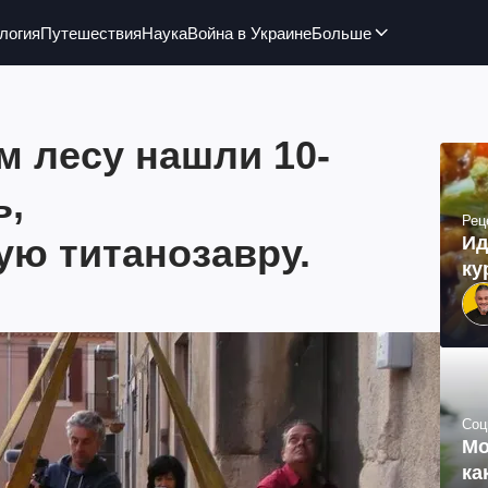
логия
Путешествия
Наука
Война в Украине
Больше
м лесу нашли 10-
ь,
Рец
ю титанозавру.
Ид
ку
Соц
Мо
ка