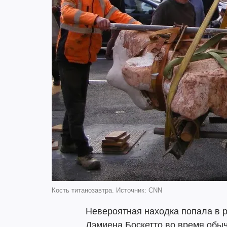
Кость титанозавтра. Источник: CNN
Невероятная находка попала в 
Дэмиена Боскетто во время обыч