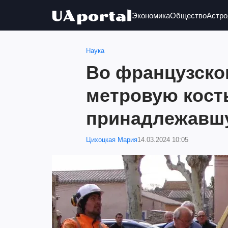
Экономика
Общество
Астро
Наука
Во французско
метровую кост
принадлежавшу
Цихоцкая Мария
14.03.2024 10:05