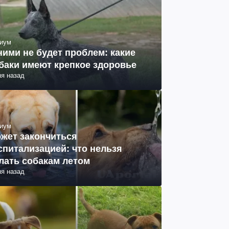
иум
ними не будет проблем: какие
баки имеют крепкое здоровье
ня назад
иум
жет закончиться
спитализацией: что нельзя
лать собакам летом
ня назад