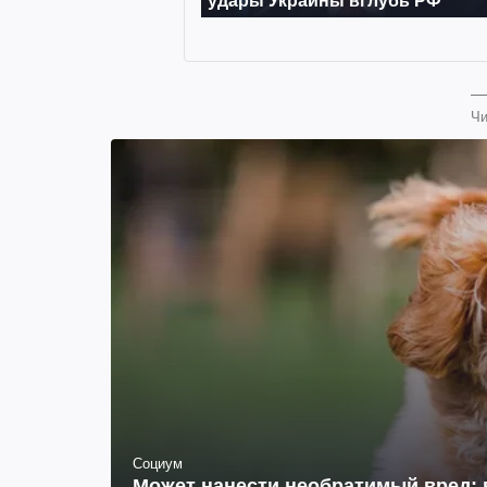
Чи
Социум
Может нанести необратимый вред: 