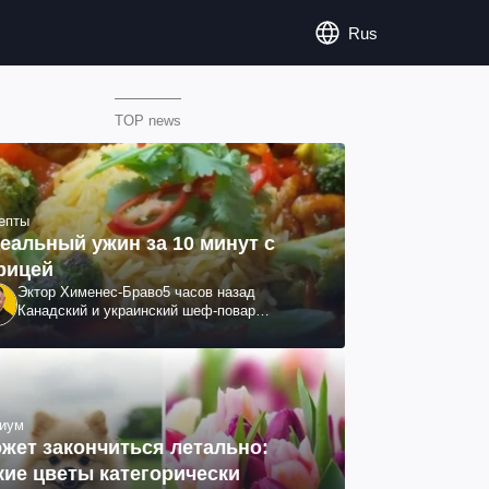
Rus
TOP news
епты
еальный ужин за 10 минут с
рицей
Эктор Хименес-Браво
5 часов назад
Канадский и украинский шеф-повар
колумбийского происхождения, бизнесмен,
телеведущий
иум
жет закончиться летально:
кие цветы категорически