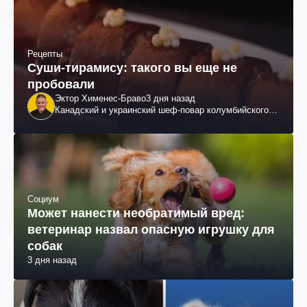
Рецепты
Суши-тирамису: такого вы еще не
пробовали
Эктор Хименес-Браво
3 дня назад
Канадский и украинский шеф-повар колумбийского
происхождения, бизнесмен, телеведущий
Социум
Может нанести необратимый вред:
ветеринар назвал опасную игрушку для
собак
3 дня назад