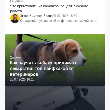
Рецепты
Что приготовить из кабачков: рецепт вкусного
рулета
Эктор Хименес-Браво
26.07.2026 18:39
Канадский и украинский шеф-повар колумбийского
происхождения, бизнесмен, телеведущий
Социум
Как научить собаку принимать
лекарства: топ лайфхаков от
ветеринаров
26.07.2026 16:25