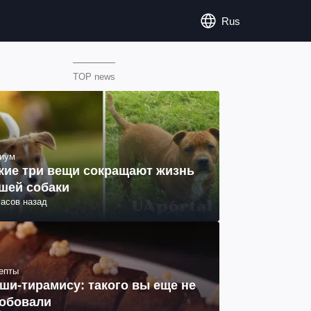
Rus
TOP news
иум
кие три вещи сокращают жизнь
шей собаки
часов назад
епты
ши-тирамису: такого вы еще не
обовали