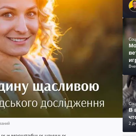
Соц
Мо
ве
иг
Вче
Соц
В 
чт
ваний
2 д