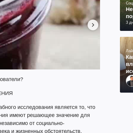
Соц
Не
по
3 д
Лай
Ка
вл
ис
дователи?
ЕНИЯ
бного исследования является то, что
ения имеют решающее значение для
 независимо от социально-
ека и жизненных обстоятельств.