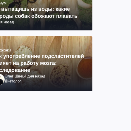
иум
 вытащишь из воды: какие
роды собак обожают плавать
ня назад
фхаки
к употребление подсластителей
ияет на работу мозга:
следование
Олег Швец
4 дня назад
Диетолог