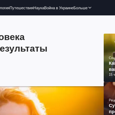
логия
Путешествия
Наука
Война в Украине
Больше
овека
езультаты
Соц
Ка
ва
15 
Рец
Су
пр