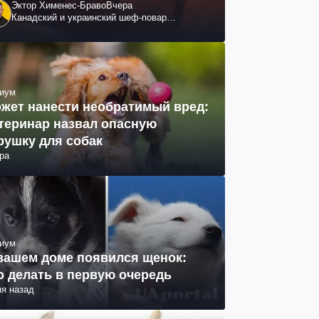
Эктор Хименес-Браво
Вчера
Канадский и украинский шеф-повар
колумбийского происхождения, бизнесмен,
телеведущий
иум
жет нанести необратимый вред:
теринар назвал опасную
рушку для собак
ра
иум
вашем доме появился щенок:
о делать в первую очередь
ня назад