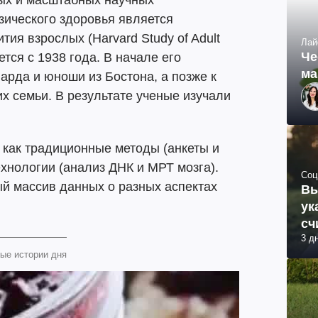
ых и масштабных научных
зического здоровья является
ия взрослых (Harvard Study of Adult
Лай
Че
тся с 1938 года. В начале его
ма
арда и юноши из Бостона, а позже к
 семьи. В результате ученые изучали
 как традиционные методы (анкеты и
ехнологии (анализ ДНК и МРТ мозга).
Соц
й массив данных о разных аспектах
Вы
ук
сч
3 д
ые истории дня