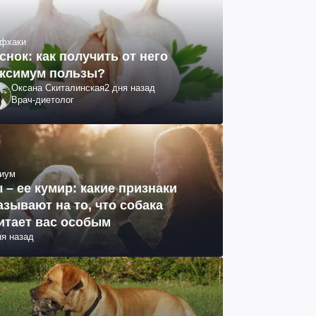
фхаки
снок: как получить от него
ксимум пользы?
Оксана Скиталинская
2 дня назад
Врач-диетолог
иум
 – ее кумир: какие признаки
азывают на то, что собака
итает вас особым
ня назад