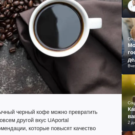
Соц
Мо
го
де
Вче
Соц
Ка
ычный черный кофе можно превратить
ва
совсем другой вкус UAportal
2 д
мендации, которые повысят качество