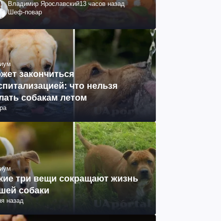
Владимир Ярославский
13 часов назад
Шеф-повар
иум
жет закончиться
спитализацией: что нельзя
лать собакам летом
ра
иум
кие три вещи сокращают жизнь
шей собаки
ня назад