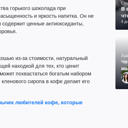
Соц
тва горького шоколада при
В 
чт
асыщенность и яркость напитка. Он не
4 д
 и содержит ценные антиоксиданты,
оровья.
Лай
кошью из-за стоимости, натуральный
Че
щей находкой для тех, кто ценит
ма
 может похвастаться богатым набором
кленового сиропа в кофе делает его
вычек любителей кофе, которые