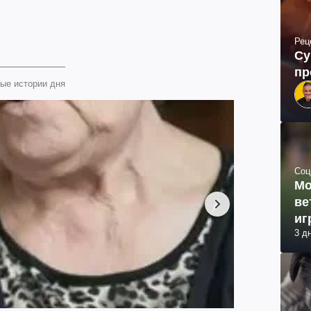
Рец
Су
пр
ые истории дня
Соц
Мо
ве
иг
3 д