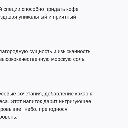
й специи способно придать кофе
здавая уникальный и приятный
лагородную сущность и изысканность
 высококачественную морскую соль,
усовые сочетания, добавление какао к
еса. Этот напиток дарит интригующее
аровывает небо, преподнося
ровень.