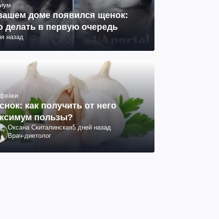
иум
вашем доме появился щенок:
о делать в первую очередь
ня назад
фхаки
снок: как получить от него
ксимум пользы?
Оксана Скиталинская
5 дней назад
Врач-диетолог