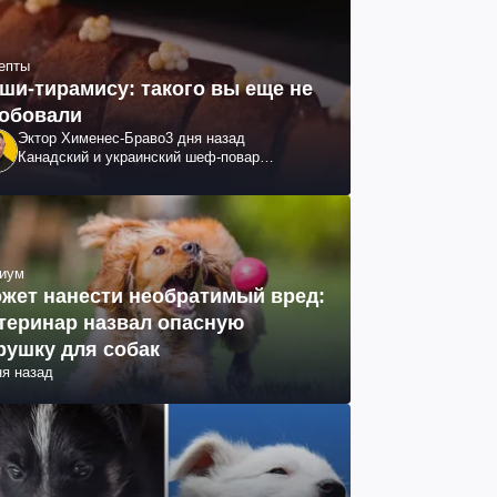
епты
ши-тирамису: такого вы еще не
обовали
Эктор Хименес-Браво
3 дня назад
Канадский и украинский шеф-повар
колумбийского происхождения, бизнесмен,
телеведущий
иум
жет нанести необратимый вред:
теринар назвал опасную
рушку для собак
ня назад