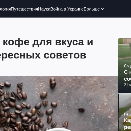
логия
Путешествия
Наука
Война в Украине
Больше
 кофе для вкуса и
ересных советов
Соц
С 
со
21 
Рец
Ка
ре