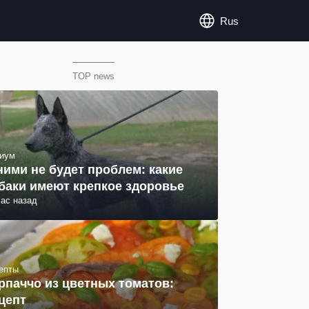
Rus
TOP news
иум
ними не будет проблем: какие
баки имеют крепкое здоровье
час назад
епты
рпаччо из цветных томатов:
цепт