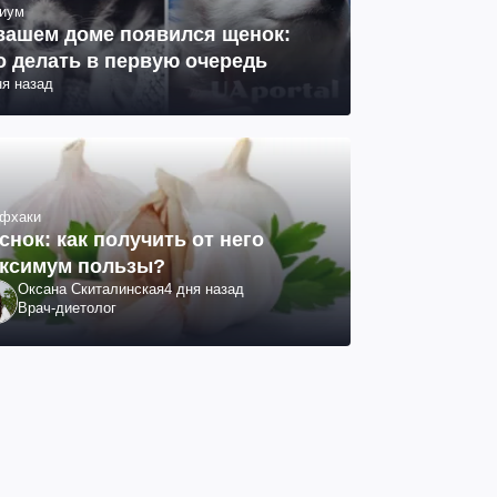
иум
вашем доме появился щенок:
о делать в первую очередь
ня назад
фхаки
снок: как получить от него
ксимум пользы?
Оксана Скиталинская
4 дня назад
Врач-диетолог