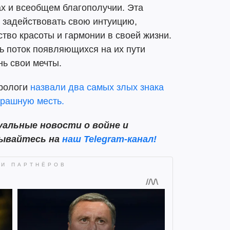
ах и всеобщем благополучии. Эта
 задействовать свою интуицию,
ство красоты и гармонии в своей жизни.
ть поток появляющихся на их пути
нь свои мечты.
трологи
назвали два самых злых знака
трашную месть.
альные новости о войне и
сывайтесь на
наш Telegram-канал!