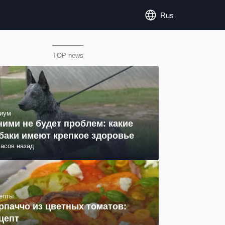
Rus
TOP news
иум
ними не будет проблем: какие
баки имеют крепкое здоровье
часов назад
епты
рпаччо из цветных томатов:
цепт