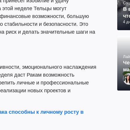
 принесет изобилие и удачу
Соц
 этой неделе Тельцы могут
В 
чт
 финансовые возможности, большую
4 д
о стабильности и безопасности. Это
на риск и делать значительные шаги на
Лай
Че
тивности, эмоционального наслаждения
ма
еделя даст Ракам возможность
крепить личные и профессиональные
реализации новых проектов и
ака способны к личному росту в