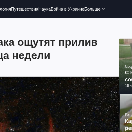
логия
Путешествия
Наука
Война в Украине
Больше
ака ощутят прилив
ца недели
Соц
С 
со
18 
Рец
Ка
ре