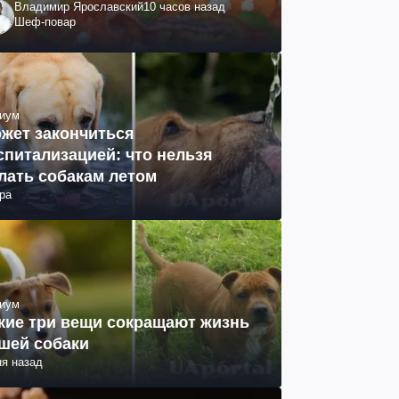
Владимир Ярославский
10 часов назад
Шеф-повар
иум
жет закончиться
спитализацией: что нельзя
лать собакам летом
ра
иум
кие три вещи сокращают жизнь
шей собаки
ня назад