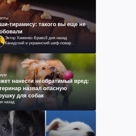
епты
ши-тирамису: такого вы еще не
обовали
Эктор Хименес-Браво
3 дня назад
Канадский и украинский шеф-повар
колумбийского происхождения, бизнесмен,
телеведущий
иум
жет нанести необратимый вред:
теринар назвал опасную
рушку для собак
ня назад