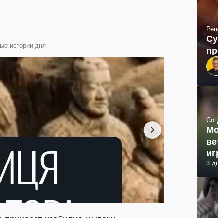
Рец
Су
ые истории дня
пр
Соц
Мо
ве
иг
3 д