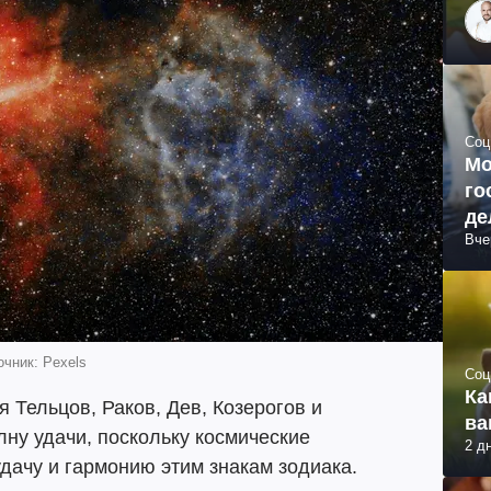
Соц
Мо
го
де
Вче
очник: Pexels
Соц
Ка
я Тельцов, Раков, Дев, Козерогов и
ва
ну удачи, поскольку космические
2 д
дачу и гармонию этим знакам зодиака.