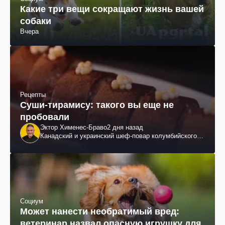
Какие три вещи сокращают жизнь вашей
собаки
Вчера
Рецепты
Суши-тирамису: такого вы еще не
пробовали
Эктор Хименес-Браво
2 дня назад
Канадский и украинский шеф-повар колумбийского
происхождения, бизнесмен, телеведущий
Социум
Может нанести необратимый вред:
ветеринар назвал опасную игрушку для