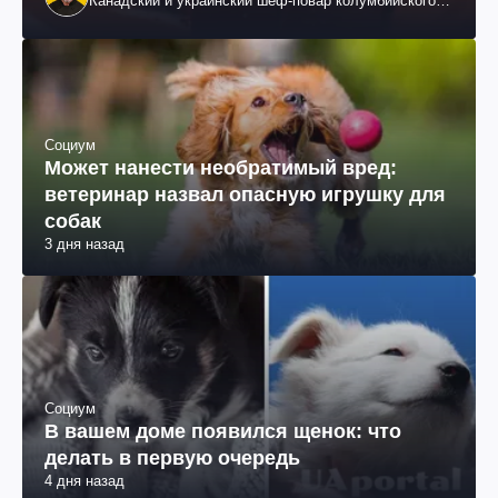
Канадский и украинский шеф-повар колумбийского
происхождения, бизнесмен, телеведущий
Социум
Может нанести необратимый вред:
ветеринар назвал опасную игрушку для
собак
3 дня назад
Социум
В вашем доме появился щенок: что
делать в первую очередь
4 дня назад