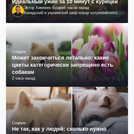
Идеальный ужин за 10 минут с курицей
Эктор Хименес-Браво
6 часов назад
Канадский и украинский шеф-повар колумбийского
происхождения, бизнесмен, телеведущий
Социум
Может закончиться летально: какие
цветы категорически запрещено есть
собакам
2 часа назад
Социум
Не так, как у людей: сколько нужно