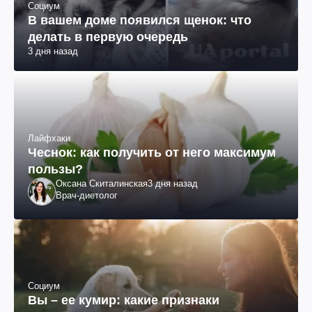
Социум
В вашем доме появился щенок: что
делать в первую очередь
3 дня назад
Лайфхаки
Чеснок: как получить от него максимум
пользы?
Оксана Скиталинская
3 дня назад
Врач-диетолог
Социум
Вы – ее кумир: какие признаки