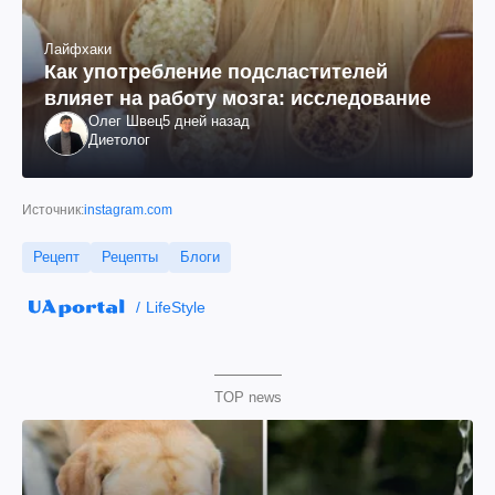
Лайфхаки
Как употребление подсластителей
влияет на работу мозга: исследование
Олег Швец
5 дней назад
Диетолог
Источник:
instagram.com
Рецепт
Рецепты
Блоги
LifeStyle
TOP news