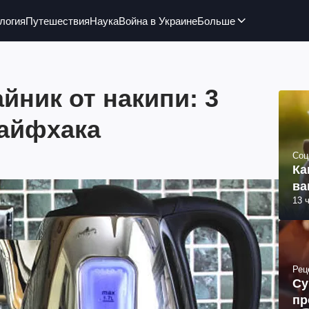
логия
Путешествия
Наука
Война в Украине
Больше
айник от накипи: 3
айфхака
Соц
Ка
ва
13 
Рец
Су
пр