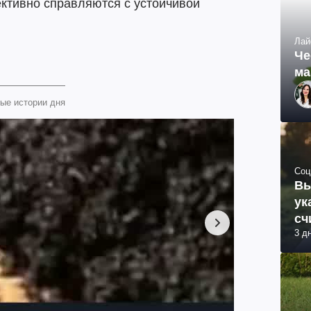
ктивно справляются с устойчивой
Лай
Че
ма
ые истории дня
Соц
Вы
ук
сч
3 д