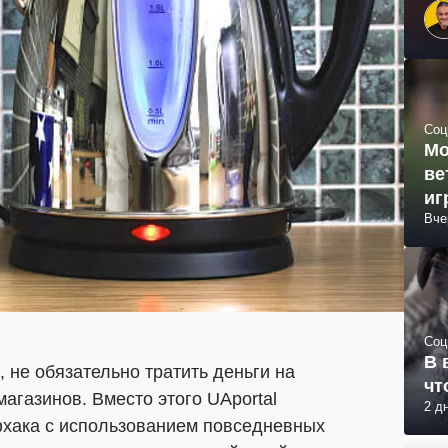
Соц
Мо
ве
иг
Вче
Соц
В 
, не обязательно тратить деньги на
чт
магазинов. Вместо этого UAportal
2 д
хака с использованием повседневных