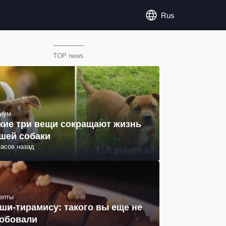
Rus
TOP news
иум
кие три вещи сокращают жизнь
шей собаки
часов назад
епты
ши-тирамису: такого вы еще не
обовали