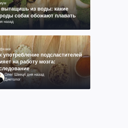
иум
 вытащишь из воды: какие
роды собак обожают плавать
ня назад
фхаки
к употребление подсластителей
ияет на работу мозга:
следование
Олег Швец
4 дня назад
Диетолог