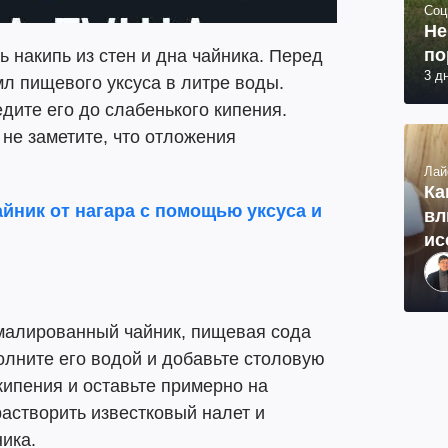
Соц
Не
по
ь накипь из стен и дна чайника. Перед
3 д
л пищевого уксуса в литре воды.
дите его до слабенького кипения.
а не заметите, что отложения
Лай
Ка
айник от нагара с помощью уксуса и
вл
ис
эмалированный чайник, пищевая сода
лните его водой и добавьте столовую
кипения и оставьте примерно на
растворить известковый налет и
ика.