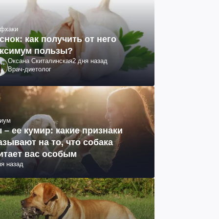
фхаки
снок: как получить от него
ксимум пользы?
Оксана Скиталинская
2 дня назад
Врач-диетолог
иум
 – ее кумир: какие признаки
азывают на то, что собака
итает вас особым
ня назад