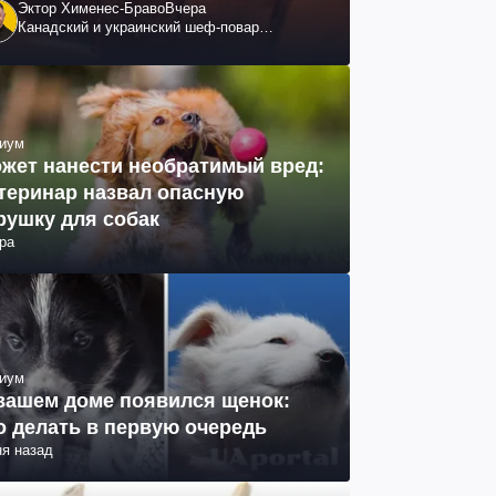
Эктор Хименес-Браво
Вчера
Канадский и украинский шеф-повар
колумбийского происхождения, бизнесмен,
телеведущий
иум
жет нанести необратимый вред:
теринар назвал опасную
рушку для собак
ра
иум
вашем доме появился щенок:
о делать в первую очередь
ня назад