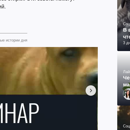
ий.
Соц
В 
чт
ые истории дня
3 д
Лай
Че
ма
Соц