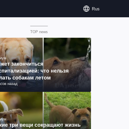
Rus
TOP news
иум
жет закончиться
спитализацией: что нельзя
лать собакам летом
асов назад
иум
кие три вещи сокращают жизнь