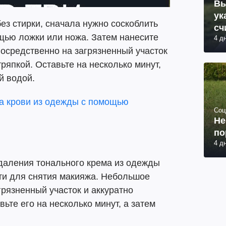
Вы
ук
ез стирки, сначала нужно соскоблить
сч
щью ложки или ножа. Затем нанесите
4 д
осредственно на загрязненный участок
тряпкой. Оставьте на несколько минут,
й водой.
на крови из одежды с помощью
Соц
Не
по
4 д
аления тонального крема из одежды
ти для снятия макияжа. Небольшое
грязненный участок и аккуратно
вьте его на несколько минут, а затем