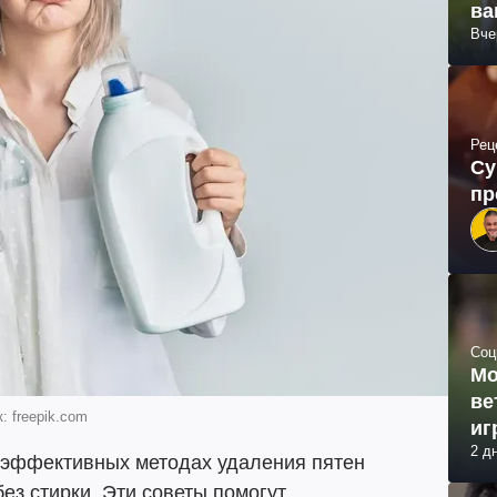
ва
Вче
Рец
Су
пр
Соц
Мо
ве
: freepik.com
иг
2 д
х эффективных методах удаления пятен
ез стирки. Эти советы помогут