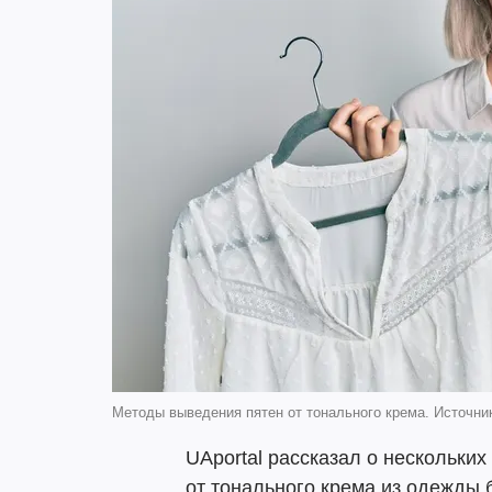
Методы выведения пятен от тонального крема. Источник
UAportal рассказал о нескольки
от тонального крема из одежды б