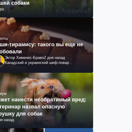
шей собаки
ра
епты
ши-тирамису: такого вы еще не
обовали
Эктор Хименес-Браво
2 дня назад
Канадский и украинский шеф-повар
колумбийского происхождения, бизнесмен,
телеведущий
иум
жет нанести необратимый вред:
теринар назвал опасную
рушку для собак
ня назад