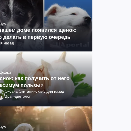
иум
вашем доме появился щенок:
о делать в первую очередь
ня назад
фхаки
снок: как получить от него
ксимум пользы?
Оксана Скиталинская
3 дня назад
Врач-диетолог
иум