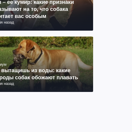
 – ее кумир: какие признаки
азывают на то, что собака
итает вас особым
ня назад
иум
 вытащишь из воды: какие
роды собак обожают плавать
ня назад