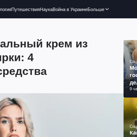
логия
Путешествия
Наука
Война в Украине
Больше
нальный крем из
рки: 4
Соц
средства
Мо
го
де
9 ч
Соц
Ка