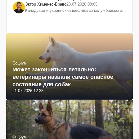
Эктор Хименес-Браво
23.07.2026 08:05
Канадский и украинский шеф-повар колумбийского
происхождения, бизнесмен, телеведущий
Социум
Может закончиться летально:
ветеринары назвали самое опасное
состояние для собак
21.07.2026 12:38
Социум