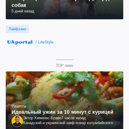
собак
5 дней назад
Лайфхаки
LifeStyle
TOP news
Рецепты
Идеальный ужин за 10 минут с курицей
Эктор Хименес-Браво
7 часов назад
Канадский и украинский шеф-повар колумбийского
происхождения, бизнесмен, телеведущий