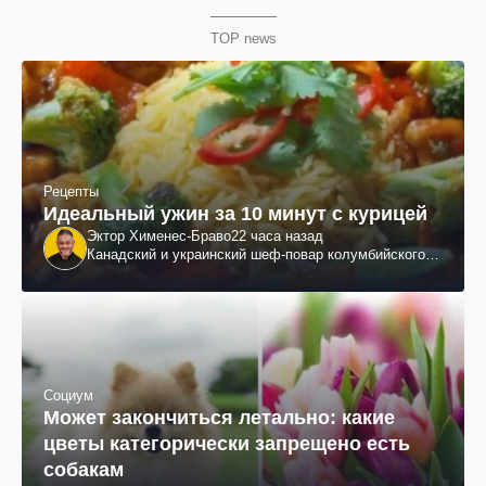
TOP news
Рецепты
Идеальный ужин за 10 минут с курицей
Эктор Хименес-Браво
22 часа назад
Канадский и украинский шеф-повар колумбийского
происхождения, бизнесмен, телеведущий
Социум
Может закончиться летально: какие
цветы категорически запрещено есть
собакам