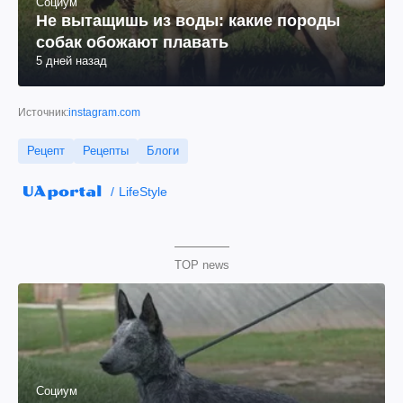
Социум
Не вытащишь из воды: какие породы
собак обожают плавать
5 дней назад
Источник:
instagram.com
Рецепт
Рецепты
Блоги
LifeStyle
TOP news
Социум