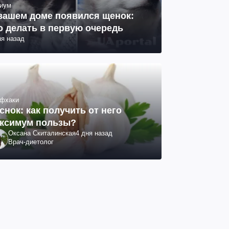
иум
вашем доме появился щенок:
о делать в первую очередь
ня назад
фхаки
снок: как получить от него
ксимум пользы?
Оксана Скиталинская
4 дня назад
Врач-диетолог