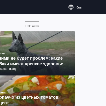
Rus
TOP news
иум
ними не будет проблем: какие
баки имеют крепкое здоровье
часов назад
епты
рпаччо из цветных томатов:
цепт