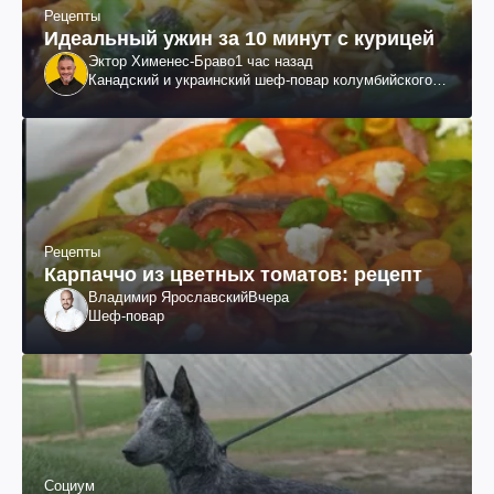
Рецепты
Идеальный ужин за 10 минут с курицей
Эктор Хименес-Браво
1 час назад
Канадский и украинский шеф-повар колумбийского
происхождения, бизнесмен, телеведущий
Рецепты
Карпаччо из цветных томатов: рецепт
Владимир Ярославский
Вчера
Шеф-повар
Социум