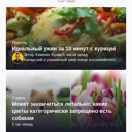
TOP news
Рецепты
Идеальный ужин за 10 минут с курицей
Эктор Хименес-Браво
5 часов назад
Канадский и украинский шеф-повар колумбийского
происхождения, бизнесмен, телеведущий
Социум
Может закончиться летально: какие
цветы категорически запрещено есть
собакам
1 час назад