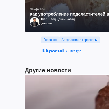
Лайфхаки
Как употребление подсластителей в
Олег Швец
5 дней назад
Диетолог
Гороскоп
Астрология и гороскопы
LifeStyle
Другие новости