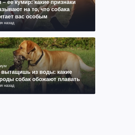
 – ее кумир: какие признаки
азывают на то, что собака
итает вас особым
ня назад
иум
 вытащишь из воды: какие
роды собак обожают плавать
ня назад