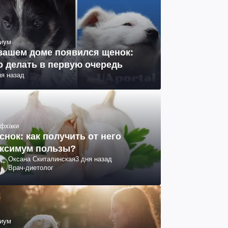
иум
вашем доме появился щенок:
о делать в первую очередь
ня назад
фхаки
снок: как получить от него
ксимум пользы?
Оксана Скиталинская
3 дня назад
Врач-диетолог
иум