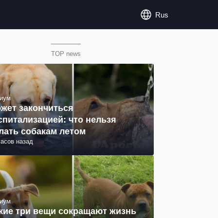
Rus
TOP news
иум
жет закончиться
спитализацией: что нельзя
лать собакам летом
часов назад
иум
кие три вещи сокращают жизнь