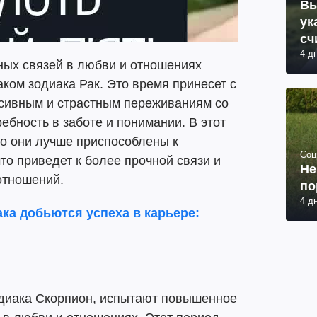
Вы
ук
сч
4 д
ных связей в любви и отношениях
ком зодиака Рак. Это время принесет с
нсивным и страстным переживаниям со
ебность в заботе и понимании. В этот
то они лучше приспособлены к
Соц
то приведет к более прочной связи и
Не
отношений.
по
4 д
ака добьются успеха в карьере:
диака Скорпион, испытают повышенное