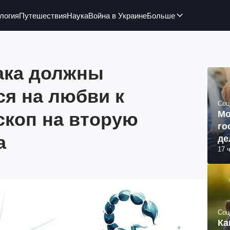
логия
Путешествия
Наука
Война в Украине
Больше
иака должны
ся на любви к
Соц
скоп на вторую
Мо
го
а
де
17 
Соц
Ка