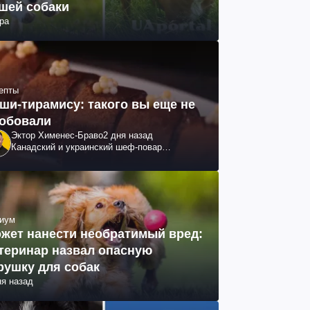
шей собаки
ра
епты
ши-тирамису: такого вы еще не
обовали
Эктор Хименес-Браво
2 дня назад
Канадский и украинский шеф-повар
колумбийского происхождения, бизнесмен,
телеведущий
иум
жет нанести необратимый вред:
теринар назвал опасную
рушку для собак
ня назад