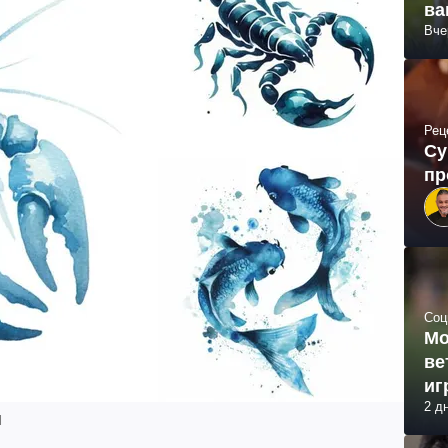
ва
Вче
Рец
Су
пр
Соц
Мо
ве
иг
2 д
l