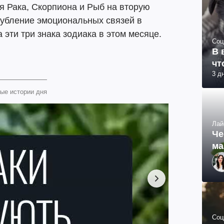
ля Рака, Скорпиона и Рыб на вторую
глубление эмоциональных связей в
эти три знака зодиака в этом месяце.
Соц
В 
чт
3 д
ые истории дня
Лай
Че
ма
Соц