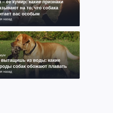
 – ее кумир: какие признаки
азывают на то, что собака
итает вас особым
ня назад
иум
 вытащишь из воды: какие
роды собак обожают плавать
ня назад