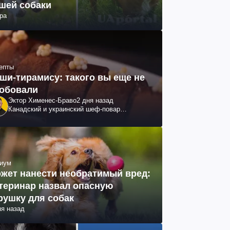
шей собаки
ра
епты
ши-тирамису: такого вы еще не
обовали
Эктор Хименес-Браво
2 дня назад
Канадский и украинский шеф-повар
колумбийского происхождения, бизнесмен,
телеведущий
иум
жет нанести необратимый вред:
теринар назвал опасную
рушку для собак
ня назад