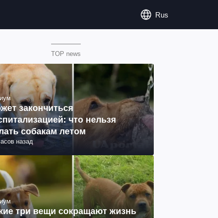
Rus
TOP news
иум
жет закончиться
спитализацией: что нельзя
лать собакам летом
часов назад
иум
кие три вещи сокращают жизнь