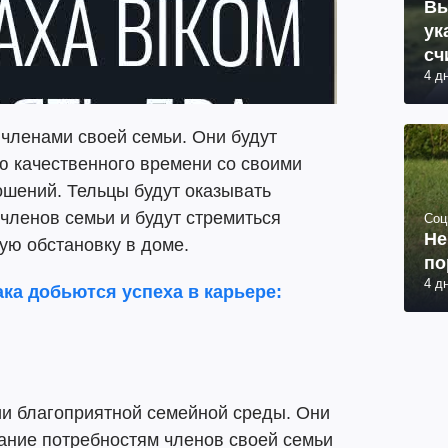
Вы
ук
сч
4 д
 членами своей семьи. Они будут
ю качественного времени со своими
ошений. Тельцы будут оказывать
членов семьи и будут стремиться
Соц
Не
ую обстановку в доме.
по
4 д
ака добьются успеха в карьере:
ии благоприятной семейной среды. Они
ание потребностям членов своей семьи