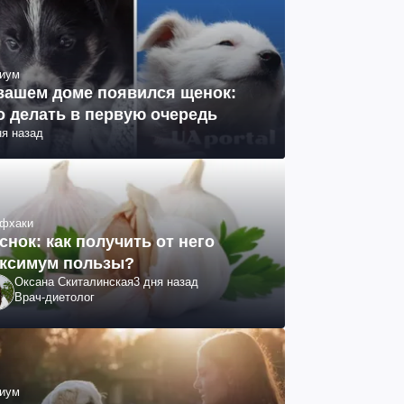
иум
вашем доме появился щенок:
о делать в первую очередь
ня назад
фхаки
снок: как получить от него
ксимум пользы?
Оксана Скиталинская
3 дня назад
Врач-диетолог
иум