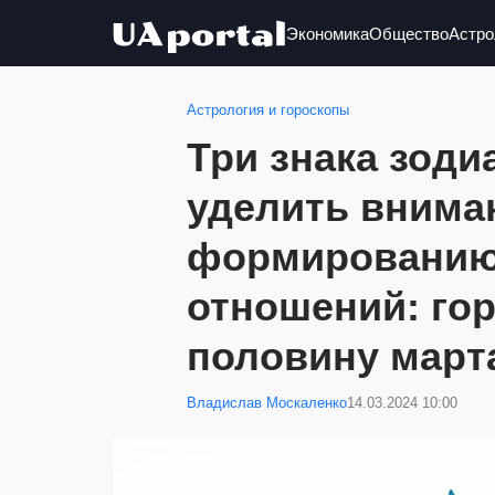
Экономика
Общество
Астро
Астрология и гороскопы
Три знака зод
уделить внима
формированию
отношений: го
половину март
Владислав Москаленко
14.03.2024 10:00