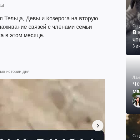
tal
я Тельца, Девы и Козерога на вторую
Соц
алаживание связей с членами семьи
В 
ка в этом месяце.
чт
3 д
ые истории дня
Лай
Че
ма
Соц