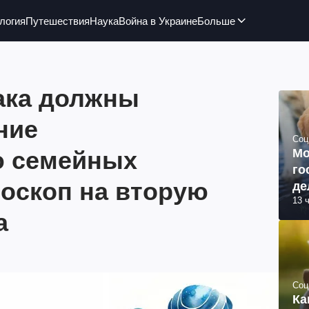
логия
Путешествия
Наука
Война в Украине
Больше
иака должны
ние
Соц
 семейных
Мо
го
роскоп на вторую
де
13 
а
Соц
Ка