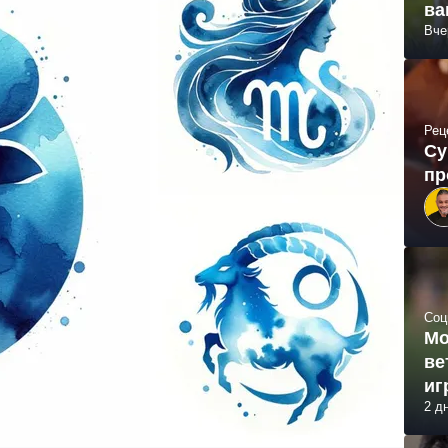
ва
Вче
Рец
Су
пр
Соц
Мо
ве
иг
2 д