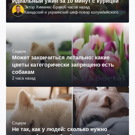
Идеальный ужин за 10 минут с курицей
Эктор Хименес-Браво
6 часов назад
Канадский и украинский шеф-повар колумбийского
происхождения, бизнесмен, телеведущий
Социум
Может закончиться летально: какие
цветы категорически запрещено есть
собакам
2 часа назад
Социум
Не так, как у людей: сколько нужно