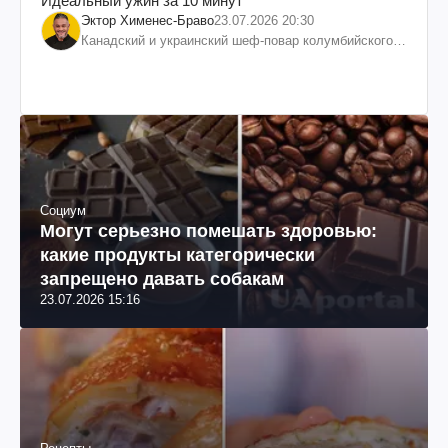
Идеальный ужин за 10 минут
Эктор Хименес-Браво
23.07.2026 20:30
Канадский и украинский шеф-повар колумбийского
происхождения, бизнесмен, телеведущий
Социум
Могут серьезно помешать здоровью:
какие продукты категорически
запрещено давать собакам
23.07.2026 15:16