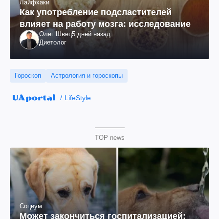
Лайфхаки
Как употребление подсластителей
влияет на работу мозга: исследование
Олег Швец
5 дней назад
Диетолог
Гороскоп
Астрология и гороскопы
LifeStyle
TOP news
Социум
Может закончиться госпитализацией: