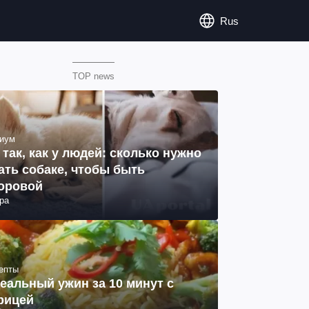
Rus
TOP news
иум
 так, как у людей: сколько нужно
ать собаке, чтобы быть
оровой
ра
епты
еальный ужин за 10 минут с
рицей