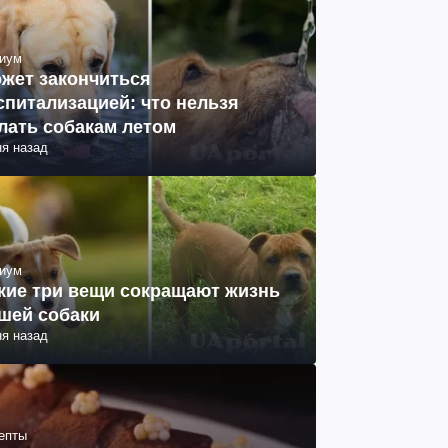
иум
жет закончиться
спитализацией: что нельзя
лать собакам летом
ня назад
иум
кие три вещи сокращают жизнь
шей собаки
ня назад
епты