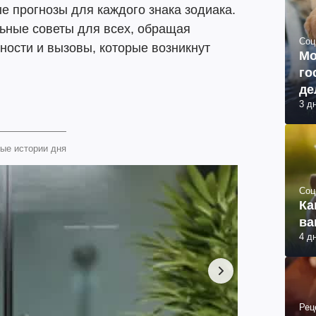
ые прогнозы для каждого знака зодиака.
льные советы для всех, обращая
Соц
ности и вызовы, которые возникнут
Мо
го
де
3 д
ые истории дня
Соц
Ка
ва
4 д
Рец