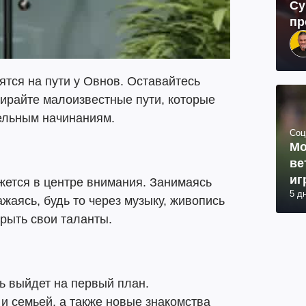
Су
пр
тся на пути у Овнов. Оставайтесь
ирайте малоизвестные пути, которые
тельным начинаниям.
Соц
Мо
ве
иг
жется в центре внимания. Занимаясь
5 д
жаясь, будь то через музыку, живопись
крыть свои таланты.
ь выйдет на первый план.
и семьей, а также новые знакомства