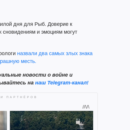
илой дня для Рыб. Доверие к
к сновидениям и эмоциям могут
трологи
назвали два самых злых знака
трашную месть.
альные новости о войне и
сывайтесь на
наш Telegram-канал!