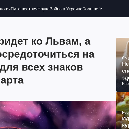
логия
Путешествия
Наука
Война в Украине
Больше
идет ко Львам, а
осредоточиться на
Соц
 для всех знаков
Не
сп
марта
зд
Вче
Рец
Ид
ку