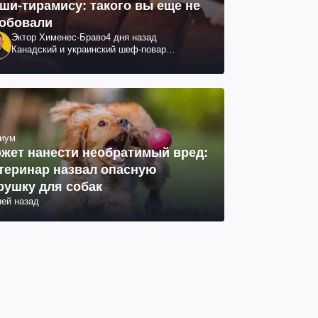
ши-тирамису: такого вы еще не
обовали
Эктор Хименес-Браво
4 дня назад
Канадский и украинский шеф-повар
колумбийского происхождения, бизнесмен,
телеведущий
иум
жет нанести необратимый вред:
теринар назвал опасную
рушку для собак
ней назад