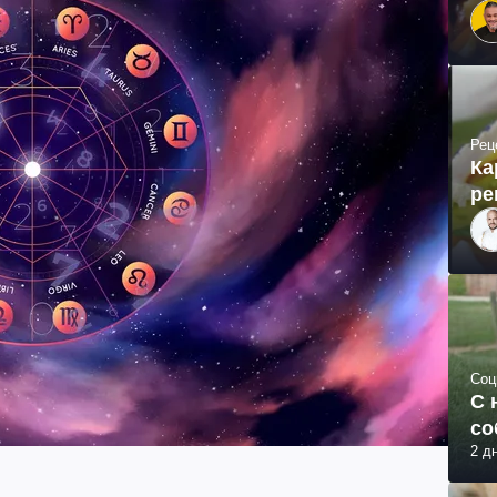
Рец
Ка
ре
Соц
С 
со
2 д