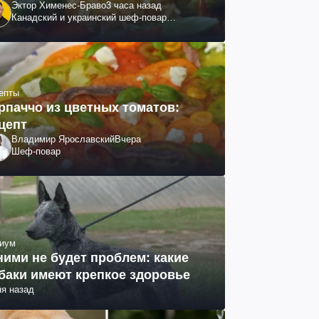
Эктор Хименес-Браво
3 часа назад
Канадский и украинский шеф-повар
колумбийского происхождения, бизнесмен,
телеведущий
епты
рпаччо из цветных томатов:
цепт
Владимир Ярославский
Вчера
Шеф-повар
иум
ними не будет проблем: какие
баки имеют крепкое здоровье
ня назад