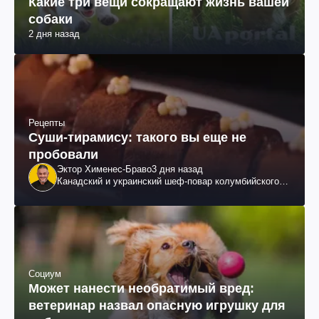
Какие три вещи сокращают жизнь вашей
собаки
2 дня назад
Рецепты
Суши-тирамису: такого вы еще не
пробовали
Эктор Хименес-Браво
3 дня назад
Канадский и украинский шеф-повар колумбийского
происхождения, бизнесмен, телеведущий
Социум
Может нанести необратимый вред:
ветеринар назвал опасную игрушку для