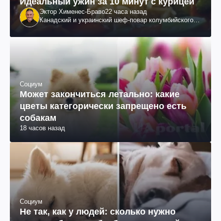
Идеальный ужин за 10 минут с курицей
Эктор Хименес-Браво
22 часа назад
Канадский и украинский шеф-повар колумбийского
происхождения, бизнесмен, телеведущий
Социум
Может закончиться летально: какие
цветы категорически запрещено есть
собакам
18 часов назад
Социум
Не так, как у людей: сколько нужно