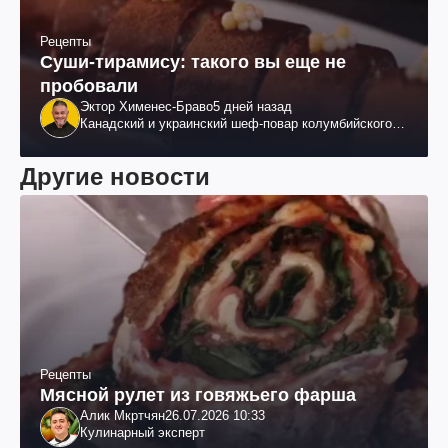
Рецепты
Суши-тирамису: такого вы еще не
пробовали
Эктор Хименес-Браво
5 дней назад
Канадский и украинский шеф-повар колумбийского
происхождения, бизнесмен, телеведущий
Другие новости
Рецепты
Мясной рулет из говяжьего фарша
Алик Мкртчян
26.07.2026 10:33
Кулинарный эксперт