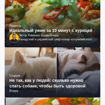
Рецепты
Идеальный ужин за 10 минут с курицей
Эктор Хименес-Браво
Вчера
Канадский и украинский шеф-повар колумбийского
происхождения, бизнесмен, телеведущий
Социум
Не так, как у людей: сколько нужно
спать собаке, чтобы быть здоровой
Вчера