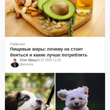
Лайфхаки
Пищевые жиры: почему не стоит
бояться и какие лучше потреблять
Олег Швец
29.07.2026 12:25
Диетолог