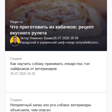
Рецепты
Что приготовить из кабачков: рецепт
вкусного рулета
Эктор Хименес-Браво
26.07.2026 18:39
Канадский и украинский шеф-повар колумбийского
происхождения, бизнесмен, телеведущий
Социум
Как научить собаку принимать лекарства: топ
лайфхаков от ветеринаров
26.07.2026 16:25
Социум
Неприятный запах изо рта собаки: ветеринары
объяснили, чем опасен