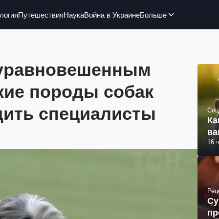
логия
Путешествия
Наука
Война в Украине
Больше
 уравновешенным
кие породы собак
дить специалисты
Соц
Ка
ва
16 
Рец
Су
пр