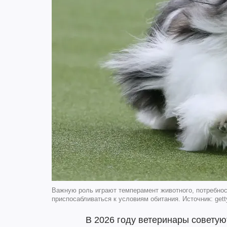
Важную роль играют темперамент животного, потребност
приспосабливаться к условиям обитания. Источник: gett
В 2026 году ветеринары совету