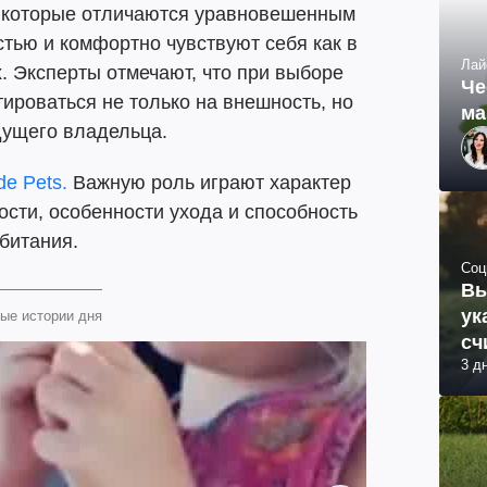
, которые отличаются уравновешенным
тью и комфортно чувствуют себя как в
Лай
х. Эксперты отмечают, что при выборе
Че
ироваться не только на внешность, но
ма
дущего владельца.
de Pets.
Важную роль играют характер
ости, особенности ухода и способность
битания.
Соц
Вы
ук
ые истории дня
сч
3 д