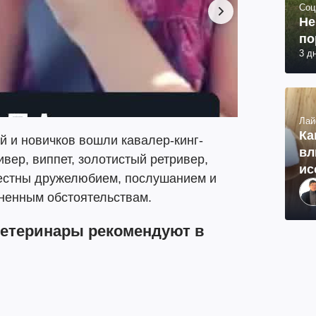
Соц
Не
по
3 д
Лай
Ка
й и новичков вошли кавалер-кинг-
вл
вер, виппет, золотистый ретривер,
ис
звестны дружелюбием, послушанием и
зненным обстоятельствам.
ветеринары рекомендуют в