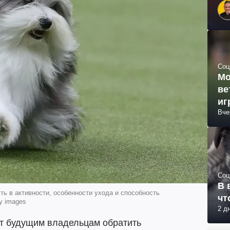
Соц
Мо
ве
иг
Вче
Соц
В 
ь в активности, особенности ухода и способность
чт
y images
2 д
ют будущим владельцам обратить