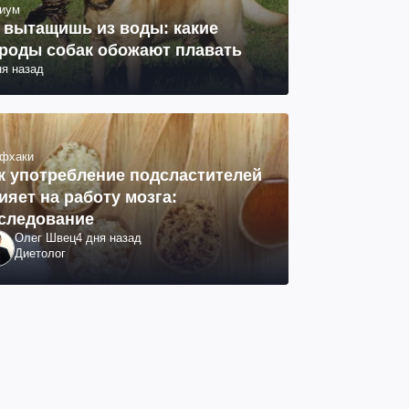
иум
 вытащишь из воды: какие
роды собак обожают плавать
ня назад
фхаки
к употребление подсластителей
ияет на работу мозга:
следование
Олег Швец
4 дня назад
Диетолог