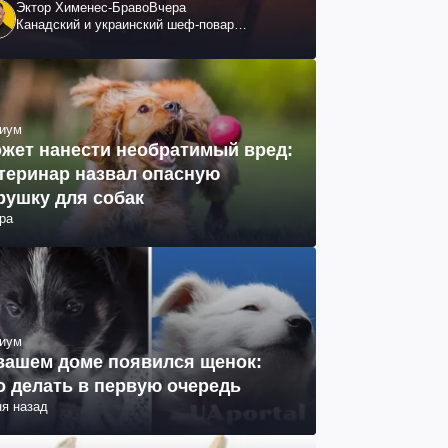
Эктор Хименес-Браво
Вчера
Канадский и украинский шеф-повар
колумбийского происхождения, бизнесмен,
телеведущий
иум
жет нанести необратимый вред:
теринар назвал опасную
рушку для собак
ра
иум
вашем доме появился щенок:
о делать в первую очередь
ня назад