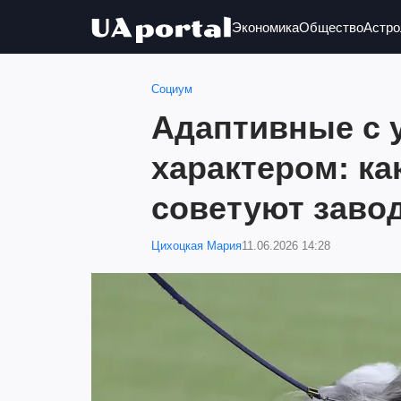
Экономика
Общество
Астро
Социум
Адаптивные с
характером: ка
советуют заво
Цихоцкая Мария
11.06.2026 14:28