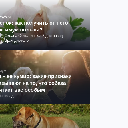
фхаки
снок: как получить от него
ксимум пользы?
Оксана Скиталинская
2 дня назад
Врач-диетолог
иум
 – ее кумир: какие признаки
азывают на то, что собака
итает вас особым
ня назад