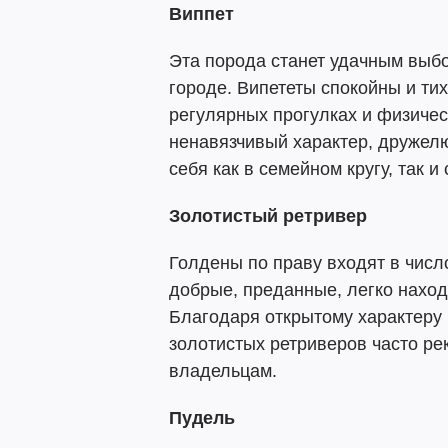
Виппет
Эта порода станет удачным выб
городе. Випететы спокойны и ти
регулярных прогулках и физическ
ненавязчивый характер, дружел
себя как в семейном кругу, так и
Золотистый ретривер
Голдены по праву входят в чис
добрые, преданные, легко наход
Благодаря открытому характеру
золотистых ретриверов часто р
владельцам.
Пудель