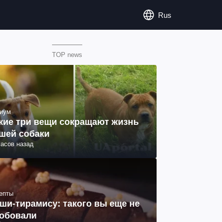
Rus
TOP news
иум
кие три вещи сокращают жизнь
шей собаки
часов назад
епты
ши-тирамису: такого вы еще не
обовали