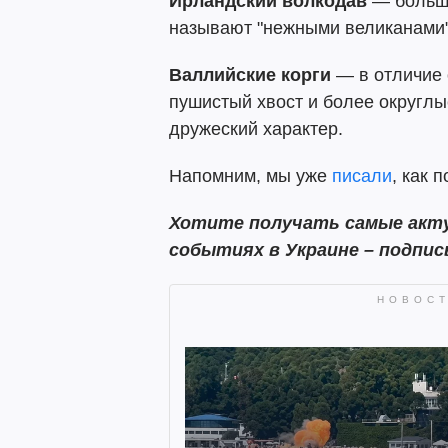
Ирландский волкодав
— больши
называют "нежными великанами"
Валлийские корги
— в отличие 
пушистый хвост и более округлы
дружеский характер.
Напомним, мы уже
писали
, как 
Хотите получать самые акту
событиях в Украине – подпи