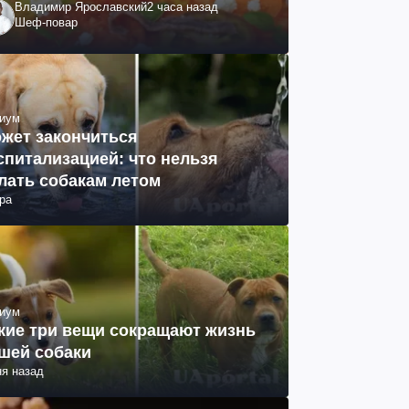
Владимир Ярославский
2 часа назад
Шеф-повар
иум
жет закончиться
спитализацией: что нельзя
лать собакам летом
ра
иум
кие три вещи сокращают жизнь
шей собаки
ня назад