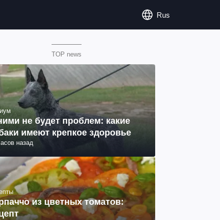
Rus
TOP news
иум
ними не будет проблем: какие
баки имеют крепкое здоровье
часов назад
епты
рпаччо из цветных томатов:
цепт