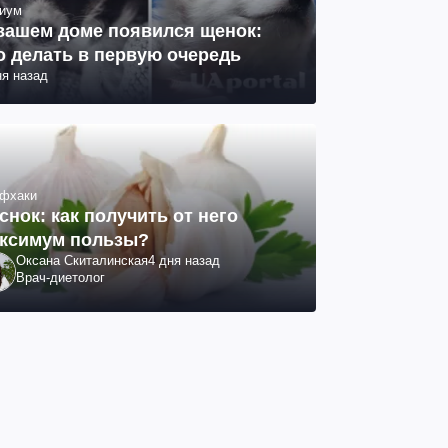
иум
вашем доме появился щенок:
о делать в первую очередь
ня назад
фхаки
снок: как получить от него
ксимум пользы?
Оксана Скиталинская
4 дня назад
Врач-диетолог