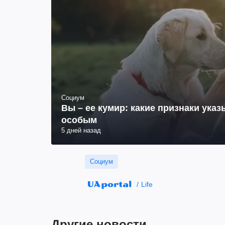
Социум
Вы – ее кумир: какие признаки указ
особым
5 дней назад
Социум
Life
Другие новости