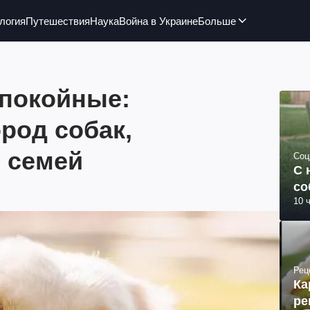
логия
Путешествия
Наука
Война в Украине
Больше
покойные:
род собак,
 семей
Соц
С 
со
10 
Рец
Ка
ре