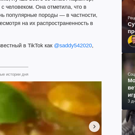
с человеком. Она отметила, что в
нь популярные породы — в частности,
Рец
есмотря на их распространенность в
Су
пр
вестный в TikTok как
@saddy542020
,
Соц
ые истории дня
Мо
ве
иг
3 д