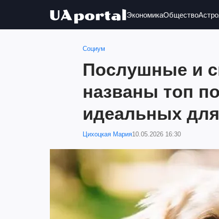
Экономика
Общество
Астро
Социум
Послушные и с
названы топ по
идеальных для
Цихоцкая Мария
10.05.2026 16:30