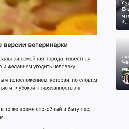
Соц
В 
чт
4 д
о версии ветеринарки
Лай
сальная семейная порода, известная
Че
 и желанием угодить человеку.
ма
ным телосложением, которая, по словам
тью и глубокой привязанностью к
в то же время спокойный в быту пес,
м.