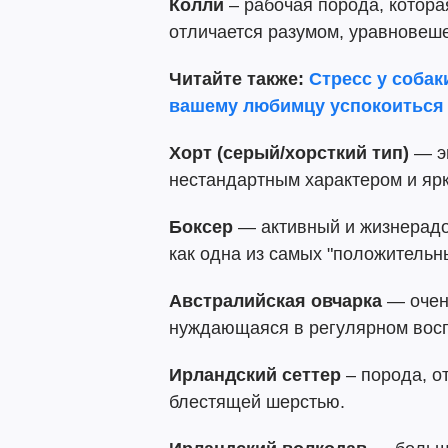
Колли
– рабочая порода, котора
отличается разумом, уравновеш
Читайте также:
Стресс у собак
вашему любимцу успокоиться
Хорт (серый/хорсткий тип)
— эн
нестандартным характером и яр
Боксер
— активный и жизнерадо
как одна из самых "положительн
Австралийская овчарка
— очень
нуждающаяся в регулярном восп
Ирландский сеттер
– порода, о
блестящей шерстью.