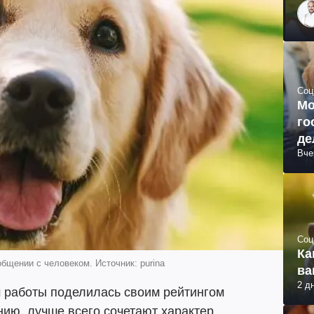
Соц
Мо
го
де
Вче
Соц
Ка
бщении с человеком. Источник: purina
ва
2 д
м работы поделилась своим рейтингом
нию, лучше всего сочетают характер,