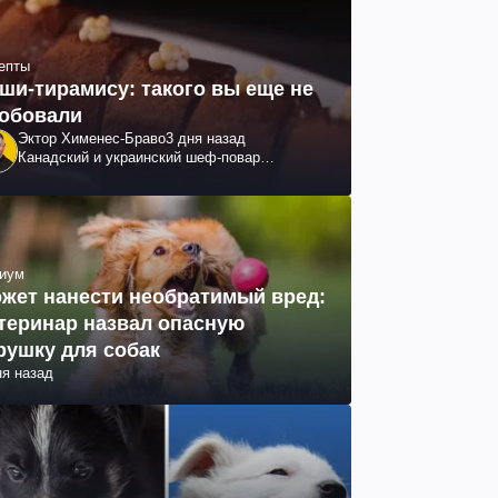
епты
ши-тирамису: такого вы еще не
обовали
Эктор Хименес-Браво
3 дня назад
Канадский и украинский шеф-повар
колумбийского происхождения, бизнесмен,
телеведущий
иум
жет нанести необратимый вред:
теринар назвал опасную
рушку для собак
ня назад